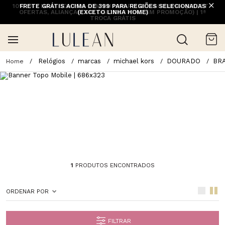
10% OFF NA 1ª COMPRA COM CUPOM PRIMEIRACOMPRA (EXCETO
FRETE GRÁTIS ACIMA DE 399 PARA REGIÕES SELECIONADAS
OFERTAS, ALIANÇAS, RELÓGIOS E ITENS EM PROMOÇÃO) | 1ª
(EXCETO LINHA HOME)
TROCA GRÁTIS
Relógios
marcas
michael kors
DOURADO
BR
1
PRODUTOS ENCONTRADOS
ORDENAR POR
FILTRAR