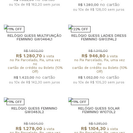
ou 10x de R$ 162,20
sem juros
R$ 1.280,00
ou 10x de R$ 128,00
sem juros
11% OFF
22% OFF
RELÓGIO GUESS MULTIFUNÇÃO
RELÓGIO GUESS LADIES DRESS
FEMININO GW0464L1
FEMININO GW0314L2
R$ 1.602,00
R$ 1.345,00
R$ 1.280,70
R$ 946,80
à vista
à vista
no Pix Parcelado, Pix, uma vez
no Pix Parcelado, Pix, uma vez
no
no
cartão de crédito ou Boleto (10%
cartão de crédito ou Boleto (10%
Off)
Off)
R$ 1.423,00
R$ 1.052,00
ou 10x de R$ 142,30
sem juros
ou 10x de R$ 105,20
sem juros
11% OFF
11% OFF
RELÓGIO GUESS FEMININO
RELÓGIO GUESS SOLAR
GW0483L2
FEMININO W1070L2
R$ 1.604,00
R$ 1.381,00
R$ 1.278,00
R$ 1.104,30
à vista
à vista
no Pix Parcelado, Pix, uma vez
no Pix Parcelado, Pix, uma vez