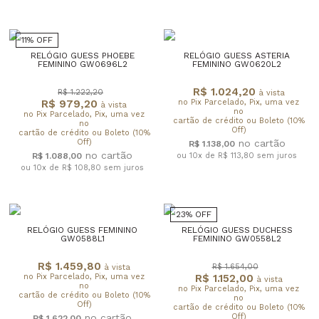
11% OFF
RELÓGIO GUESS PHOEBE
RELÓGIO GUESS ASTERIA
FEMININO GW0696L2
FEMININO GW0620L2
R$ 1.024,20
R$ 1.222,20
à vista
R$ 979,20
no Pix Parcelado, Pix, uma vez
à vista
no
no Pix Parcelado, Pix, uma vez
cartão de crédito ou Boleto (10%
no
Off)
cartão de crédito ou Boleto (10%
Off)
R$ 1.138,00
R$ 1.088,00
ou 10x de R$ 113,80
sem juros
ou 10x de R$ 108,80
sem juros
23% OFF
RELÓGIO GUESS FEMININO
RELÓGIO GUESS DUCHESS
GW0588L1
FEMININO GW0558L2
R$ 1.459,80
R$ 1.654,00
à vista
no Pix Parcelado, Pix, uma vez
R$ 1.152,00
à vista
no
no Pix Parcelado, Pix, uma vez
cartão de crédito ou Boleto (10%
no
Off)
cartão de crédito ou Boleto (10%
Off)
R$ 1.622,00