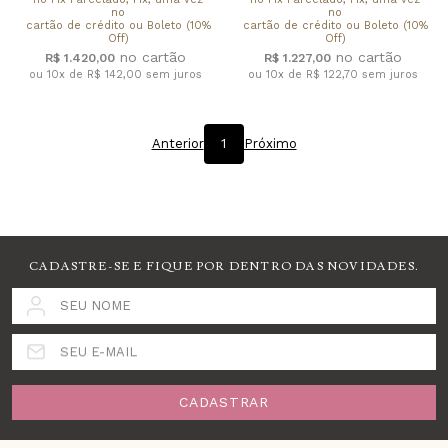
no
no
cartão de crédito ou Boleto (10%
cartão de crédito ou Boleto (10%
Off)
Off)
R$ 1.420,00
R$ 1.227,00
ou 10x de R$ 142,00
sem juros
ou 10x de R$ 122,70
sem juros
Anterior
1
Próximo
CADASTRE-SE E FIQUE POR DENTRO DAS NOVIDADES.
SEU NOME
SEU E-MAIL
CADASTRAR