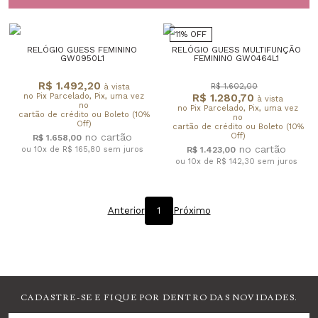
11% OFF
RELÓGIO GUESS FEMININO
RELÓGIO GUESS MULTIFUNÇÃO
GW0950L1
FEMININO GW0464L1
R$ 1.492,20
R$ 1.602,00
à vista
no Pix Parcelado, Pix, uma vez
R$ 1.280,70
à vista
no
no Pix Parcelado, Pix, uma vez
cartão de crédito ou Boleto (10%
no
Off)
cartão de crédito ou Boleto (10%
Off)
R$ 1.658,00
ou 10x de R$ 165,80
sem juros
R$ 1.423,00
ou 10x de R$ 142,30
sem juros
Anterior
1
Próximo
CADASTRE-SE E FIQUE POR DENTRO DAS NOVIDADES.