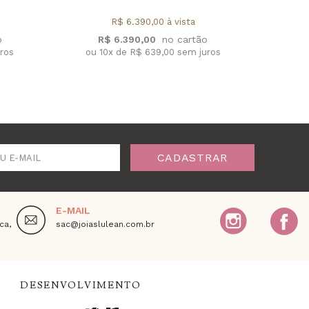
R$ 6.390,00 à vista
R
R$ 6.390,00
ou 1
uros
ou 10x de R$ 639,00 sem juros
CADASTRAR
U E-MAIL
E-MAIL
ca,
sac@joiaslulean.com.br
DESENVOLVIMENTO