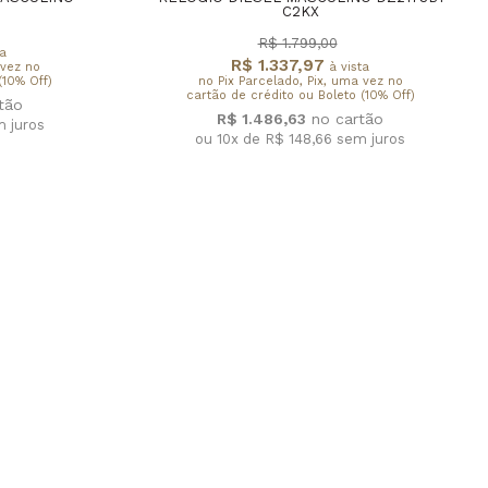
C2KX
R$ 1.799,00
a
R$ 1.337,97
 vez no
à vista
(10% Off)
no Pix Parcelado, Pix, uma vez no
cartão de crédito ou Boleto (10% Off)
R$ 1.486,63
 juros
ou 10x de R$ 148,66
sem juros