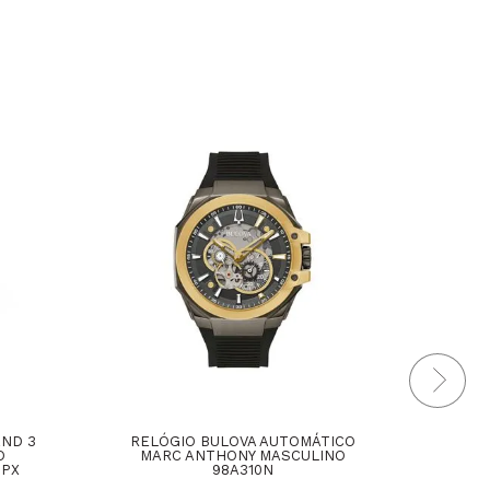
AND 3
RELÓGIO BULOVA AUTOMÁTICO
REL
O
MARC ANTHONY MASCULINO
2PX
98A310N