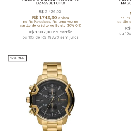
DZ4590B1 C1KX
MASC
R$ 2.426,00
R$ 1.743,30
à vista
no Pix
no Pix Parcelado, Pix, uma vez no
cartão d
cartão de crédito ou Boleto (10% Off)
R$
R$ 1.937,00
ou 10
ou 10x de R$ 193,70
sem juros
17% OFF