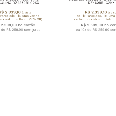
ULINO DZ4360B1 C2KX
DZ4608B1 C2KX
R$ 2.339,10
R$ 2.339,10
à vista
à vist
 Parcelado, Pix, uma vez no
no Pix Parcelado, Pix, uma
e crédito ou Boleto (10% Off)
cartão de crédito ou Boleto 
 2.599,00
R$ 2.599,00
x de R$ 259,90
sem juros
ou 10x de R$ 259,90
sem