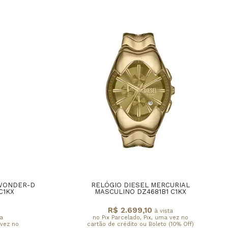
 WONDER-D
RELÓGIO DIESEL MERCURIAL
C1KX
MASCULINO DZ4681B1 C1KX
R$ 2.699,10
à vista
a
no Pix Parcelado, Pix, uma vez no
 vez no
cartão de crédito ou Boleto (10% Off)