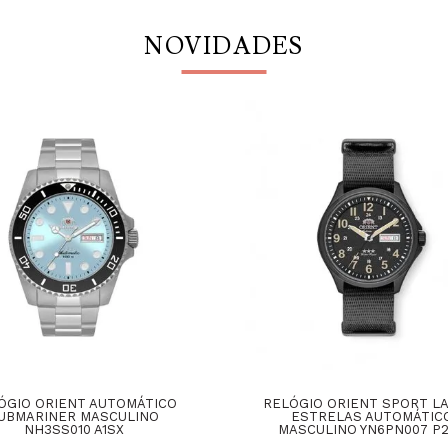
NOVIDADES
ÓGIO ORIENT AUTOMÁTICO
RELÓGIO ORIENT SPORT L
UBMARINER MASCULINO
ESTRELAS AUTOMÁTIC
NH3SS010 A1SX
MASCULINO YN6PN007 P