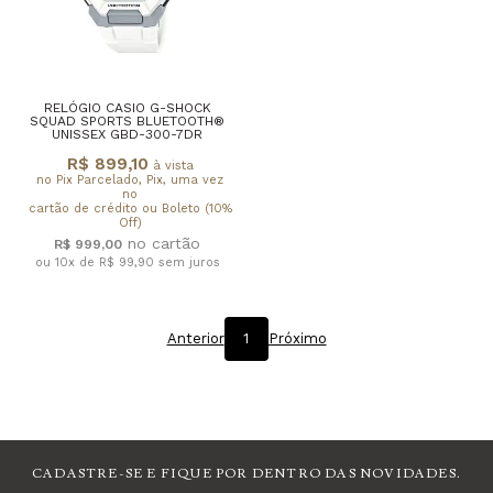
RELÓGIO CASIO G-SHOCK
SQUAD SPORTS BLUETOOTH®
UNISSEX GBD-300-7DR
R$ 899,10
à vista
no Pix Parcelado, Pix, uma vez
no
cartão de crédito ou Boleto (10%
Off)
R$ 999,00
ou 10x de R$ 99,90
sem juros
Anterior
1
Próximo
CADASTRE-SE E FIQUE POR DENTRO DAS NOVIDADES.