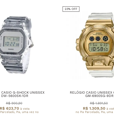
23% OFF
 CASIO G-SHOCK UNISSEX
RELÓGIO CASIO UNISSEX
DW-5600SK-1DR
GM-6900SG-9DR
R$ 900,90
R$ 1.891,50
R$ 623,70
R$ 1.309,50
à vista
à vis
 Parcelado, Pix, uma vez no
no Pix Parcelado, Pix, uma