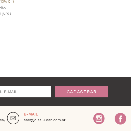
(10% Off)
 juros
CADASTRAR
U E-MAIL
E-MAIL
ca,
sac@joiaslulean.com.br