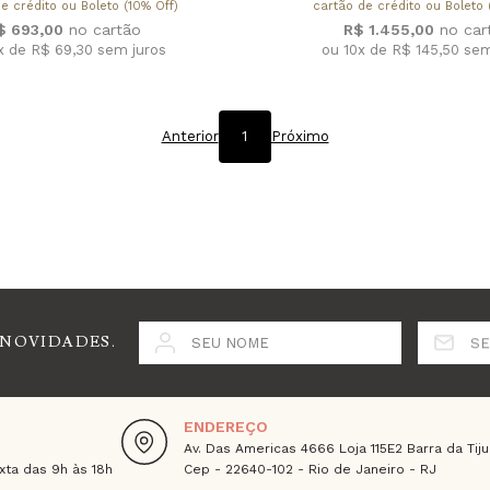
e crédito ou Boleto (10% Off)
cartão de crédito ou Boleto 
$ 693,00
R$ 1.455,00
x de R$ 69,30
sem juros
ou 10x de R$ 145,50
sem
Anterior
1
Próximo
 NOVIDADES.
SEU NOME
SE
ENDEREÇO
Av. Das Americas 4666 Loja 115E2 Barra da Tiju
ta das 9h às 18h
Cep - 22640-102 - Rio de Janeiro - RJ