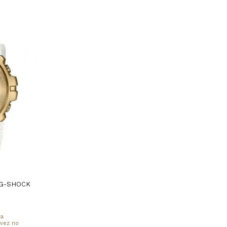
 G-SHOCK
ta
 vez no