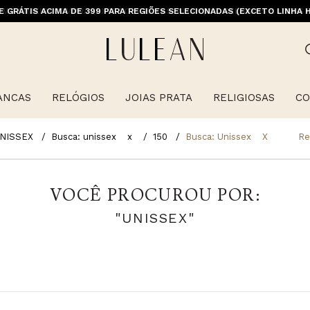
M PRIMEIRACOMPRA (EXCETO OFERTAS, ALIANÇAS, RELÓGIOS E ITENS 
E GRÁTIS ACIMA DE 399 PARA REGIÕES SELECIONADAS (EXCETO LINHA 
ANCAS
RELÓGIOS
JOIAS PRATA
RELIGIOSAS
CO
NISSEX
Busca: unissex
x
150
Busca: Unissex
X
Re
VOCÊ PROCUROU POR:
"UNISSEX"