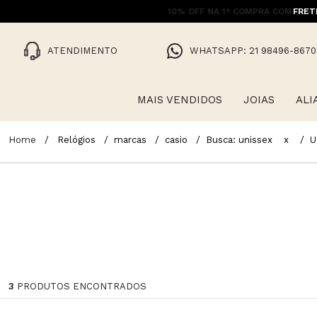
10% OFF NA 1ª COMPRA COM CUPO
FRET
ATENDIMENTO
WHATSAPP: 21 98496-8670
MAIS VENDIDOS
JOIAS
ALI
Relógios
marcas
casio
Busca: unissex
x
U
3
PRODUTOS ENCONTRADOS