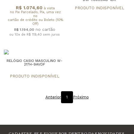
R$ 1.074,60
à vista
no Pix Parcelado, Pix, uma vez
no
cartão de crédito ou Boleto (10%
Off)
R$ 1.194,00
ou 10x de R$ 119,40
sem juros
RELÓGIO CASIO MASCULINO W-
217H-9AVDF
Anterior
1
Próximo
CADASTRE-SE E FIQUE POR DENTRO DAS NOVIDADES.