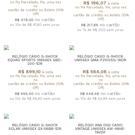
no Pix Parcelado, Pix, uma vez
R$ 196,07
à vista
no
no Pix Parcelado, Pix, uma vez
cartão de crédito ou Boleto (10%
no
Off)
cartão de crédito ou Boleto (10%
Off)
R$ 478,00
ou 10x de R$ 47,80
sem juros
R$ 217,86
ou 7x de R$ 31,12
sem juros
RELÓGIO CASIO G-SHOCK
RELÓGIO CASIO G-SHOCK
SQUAD SPORTS UNISSEX GBD-
UNISSEX GMA-P2100SG-1ADR
200-1DR
R$ 899,10
R$ 584,08
à vista
à vista
no Pix Parcelado, Pix, uma vez
no Pix Parcelado, Pix, uma vez
no
no
cartão de crédito ou Boleto (10%
cartão de crédito ou Boleto (10%
Off)
Off)
R$ 999,00
R$ 648,98
ou 10x de R$ 99,90
sem juros
ou 10x de R$ 64,89
sem juros
RELÓGIO CASIO G-SHOCK
RELÓGIO ANA DIGI CASIO
SOLAR UNISSEX GX-56BB-1DR
VINTAGE UNISSEX AW-48HE-
7AVDF