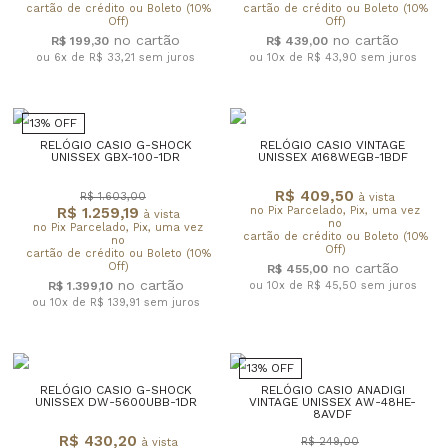
cartão de crédito ou Boleto (10%
cartão de crédito ou Boleto (10%
Off)
Off)
R$ 199,30
R$ 439,00
ou 6x de R$ 33,21
sem juros
ou 10x de R$ 43,90
sem juros
13% OFF
RELÓGIO CASIO G-SHOCK
RELÓGIO CASIO VINTAGE
UNISSEX GBX-100-1DR
UNISSEX A168WEGB-1BDF
R$ 409,50
R$ 1.603,00
à vista
R$ 1.259,19
no Pix Parcelado, Pix, uma vez
à vista
no
no Pix Parcelado, Pix, uma vez
cartão de crédito ou Boleto (10%
no
Off)
cartão de crédito ou Boleto (10%
Off)
R$ 455,00
R$ 1.399,10
ou 10x de R$ 45,50
sem juros
ou 10x de R$ 139,91
sem juros
13% OFF
RELÓGIO CASIO G-SHOCK
RELÓGIO CASIO ANADIGI
UNISSEX DW-5600UBB-1DR
VINTAGE UNISSEX AW-48HE-
8AVDF
R$ 430,20
R$ 249,00
à vista