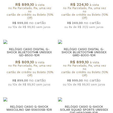
R$ 899,10
R$ 224,10
à vista
à vista
no Pix Parcelado, Pix, uma vez
no Pix Parcelado, Pix, uma vez
no
no
cartão de crédito ou Boleto (10%
cartão de crédito ou Boleto (10%
Off)
Off)
R$ 999,00
R$ 249,00
ou 10x de R$ 99,90
sem juros
ou 8x de R$ 31,12
sem juros
RELÓGIO CASIO DIGITAL G-
RELÓGIO CASIO DIGITAL G-
SHOCK BLUETOOTH® UNISSEX
SHOCK BLUETOOTH® UNISSEX
GD-B500-1DR
GMD-B300-1DR
R$ 809,10
R$ 899,10
à vista
à vista
no Pix Parcelado, Pix, uma vez
no Pix Parcelado, Pix, uma vez
no
no
cartão de crédito ou Boleto (10%
cartão de crédito ou Boleto (10%
Off)
Off)
R$ 899,00
R$ 999,00
ou 10x de R$ 89,90
sem juros
ou 10x de R$ 99,90
sem juros
RELÓGIO CASIO G-SHOCK
RELÓGIO CASIO G-SHOCK
MASCULINO GM-S5600SB-1DR
SOLAR SQUAD SPORTS UNISSEX
DW-H5600MB-1DR