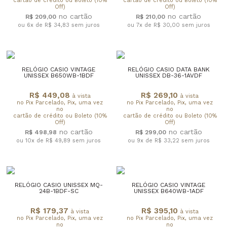
cartão de crédito ou Boleto (10%
cartão de crédito ou Boleto (10%
Off)
Off)
R$ 209,00
R$ 210,00
ou 6x de R$ 34,83
sem juros
ou 7x de R$ 30,00
sem juros
RELÓGIO CASIO VINTAGE
RELÓGIO CASIO DATA BANK
UNISSEX B650WB-1BDF
UNISSEX DB-36-1AVDF
R$ 449,08
R$ 269,10
à vista
à vista
no Pix Parcelado, Pix, uma vez
no Pix Parcelado, Pix, uma vez
no
no
cartão de crédito ou Boleto (10%
cartão de crédito ou Boleto (10%
Off)
Off)
R$ 498,98
R$ 299,00
ou 10x de R$ 49,89
sem juros
ou 9x de R$ 33,22
sem juros
RELÓGIO CASIO UNISSEX MQ-
RELÓGIO CASIO VINTAGE
24B-1BDF-SC
UNISSEX B640WB-1ADF
R$ 179,37
R$ 395,10
à vista
à vista
no Pix Parcelado, Pix, uma vez
no Pix Parcelado, Pix, uma vez
no
no