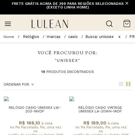
FRETE GRÁTIS ACIMA DE 399 PARA REGIÕES SELECIONADAS
(EXCETO LINHA HOME)
Relógios
marcas
casio
Busca: unissex
x
PR
VOCÊ PROCUROU POR:
"UNISSEX"
19
PRODUTOS ENCONTRADOS
ORDENAR POR
RELÓGIO CASIO UNISSEX LW-
RELÓGIO CASIO VINTAGE
203-1AVDF
UNISSEX LA-20WH-1ADF
R$ 188,10
R$ 189,00
à vista
à vista
no Pix Parcelado, Pix, uma vez
no Pix Parcelado, Pix, uma vez
no
no