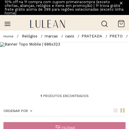
10% off na 1ª compra com cupom primeiracompra (exceto
ofertas, alianças, relógios e itens em promoção) | 1ª troca grátis
frete grátis acima de 399 para regiões selecionadas (exceto linha
home)
Relógios
marcas
casio
PRATEADA
PRETO
1
PRODUTOS ENCONTRADOS
ORDENAR POR
FILTRAR