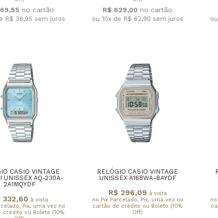
369,55
R$ 629,00
de R$ 36,95
sem juros
ou 10x de R$ 62,90
sem juros
ou
IO CASIO VINTAGE
RELÓGIO CASIO VINTAGE
I UNISSEX AQ-230A-
UNISSEX A168WA-8AYDF
2A1MQYDF
R$ 296,09
à vista
 332,60
à vista
no Pix Parcelado, Pix, uma vez no
no
rcelado, Pix, uma vez no
cartão de crédito ou Boleto (10%
ca
 crédito ou Boleto (10%
Off)