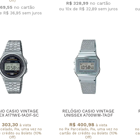
Off)
R$ 328,99
369,55
ou 10x de R$ 32,89
sem juros
ou
de R$ 36,95
sem juros
IO CASIO VINTAGE
RELÓGIO CASIO VINTAGE
EX A171WE-1ADF-SC
UNISSEX A700WM-7ADF
 303,30
R$ 400,98
à vista
à vista
rcelado, Pix, uma vez no
no Pix Parcelado, Pix, uma vez no
no
 crédito ou Boleto (10%
cartão de crédito ou Boleto (10%
ca
Off)
Off)