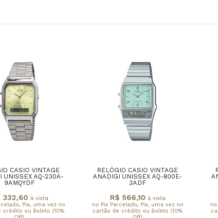
IO CASIO VINTAGE
RELÓGIO CASIO VINTAGE
I UNISSEX AQ-230A-
ANADIGI UNISSEX AQ-800E-
A
9AMQYDF
3ADF
 332,60
R$ 566,10
à vista
à vista
rcelado, Pix, uma vez no
no Pix Parcelado, Pix, uma vez no
no
 crédito ou Boleto (10%
cartão de crédito ou Boleto (10%
ca
Off)
Off)