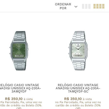
ORDENAR
POR
RELÓGIO CASIO VINTAGE
RELÓGIO CASIO VINTAGE
NADIGI UNISSEX AQ-230A-
ANADIGI UNISSEX AQ-230A-
3AMQYDF
7AMQYDF-SC
R$ 350,10
R$ 350,10
à vista
à vista
 Pix Parcelado, Pix, uma vez no
no Pix Parcelado, Pix, uma vez no
rtão de crédito ou Boleto (10%
cartão de crédito ou Boleto (10%
Off)
Off)