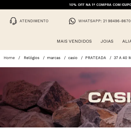
10% OFF NA 1ª COMPRA COM CUPO
ATENDIMENTO
WHATSAPP: 21 98496-8670
MAIS VENDIDOS
JOIAS
ALI
Relógios
marcas
casio
PRATEADA
37 A 40 