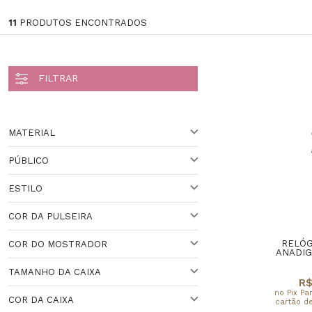
11
PRODUTOS ENCONTRADOS
MATERIAL
PÚBLICO
AÇO
ESTILO
UNISSEX
Veja todas as opções
COR DA PULSEIRA
ESPORTIVO
RELÓG
COR DO MOSTRADOR
CLÁSSICO
PRATEADO
ANADIG
TAMANHO DA CAIXA
PRETO
R$
no Pix Pa
COR DA CAIXA
cartão de
37 A 40 MM
VARIADO