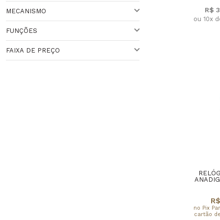
Veja todas as opções
R$ 
MECANISMO
PRATEADA
PRATEADO
ou 10x 
Veja todas as opções
FUNÇÕES
BRANCO
QUARTZO
FAIXA DE PREÇO
CRONÔMETRO
ANALÓGICO
Faixa de Preço
RELÓG
ANADIG
R$
no Pix Pa
cartão de