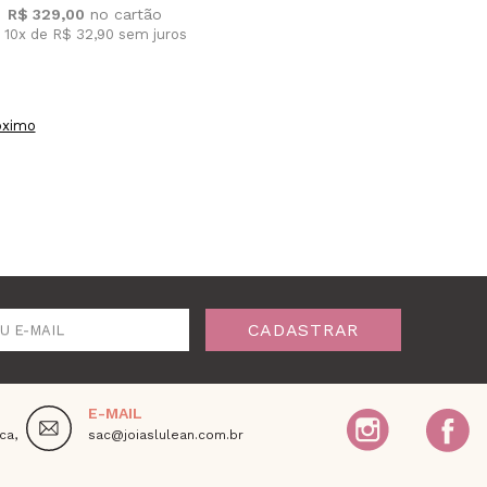
R$ 329,00
 10x de R$ 32,90
sem juros
óximo
CADASTRAR
U E-MAIL
E-MAIL
ca,
sac@joiaslulean.com.br