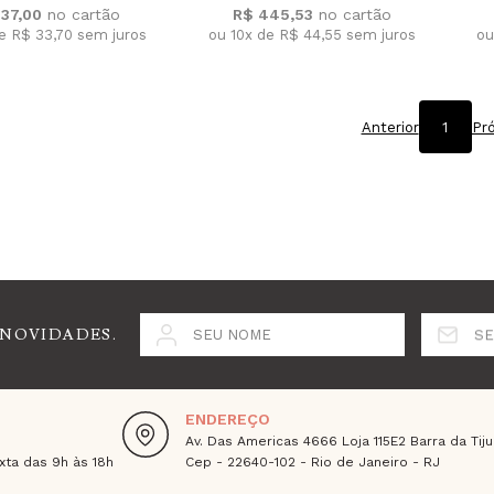
337,00
R$ 445,53
de R$ 33,70
sem juros
ou 10x de R$ 44,55
sem juros
ou
Anterior
1
Pr
 NOVIDADES.
SEU NOME
SE
ENDEREÇO
Av. Das Americas 4666 Loja 115E2 Barra da Tiju
ta das 9h às 18h
Cep - 22640-102 - Rio de Janeiro - RJ