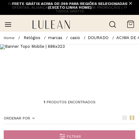
10% OFF NA 1ª COMPRA COM CUPOM PRIMEIRACOMPRA (EXCETO
FRETE GRÁTIS ACIMA DE 399 PARA REGIÕES SELECIONADAS
OFERTAS, ALIANÇAS, RELÓGIOS E ITENS EM PROMOÇÃO) | 1ª
(EXCETO LINHA HOME)
TROCA GRÁTIS
Relógios
marcas
casio
DOURADO
ACIMA DE 
1
PRODUTOS ENCONTRADOS
ORDENAR POR
FILTRAR