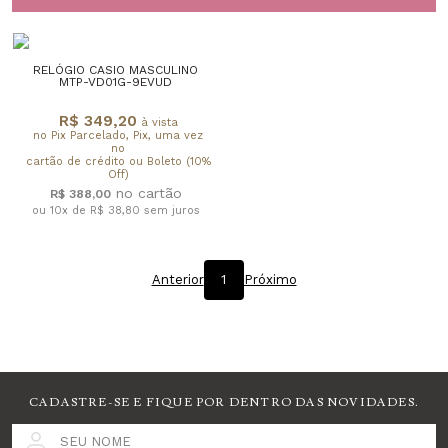
RELÓGIO CASIO MASCULINO
MTP-VD01G-9EVUD
R$ 349,20
à vista
no Pix Parcelado, Pix, uma vez
no
cartão de crédito ou Boleto (10%
Off)
R$ 388,00
ou 10x de R$ 38,80
sem juros
Anterior
1
Próximo
CADASTRE-SE E FIQUE POR DENTRO DAS NOVIDADES.
SEU NOME