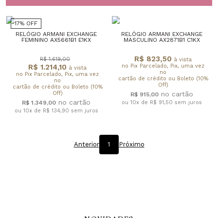
17% OFF
RELÓGIO ARMANI EXCHANGE
RELÓGIO ARMANI EXCHANGE
FEMININO AX5661B1 E1KX
MASCULINO AX2871B1 C1KX
R$ 823,50
R$ 1.619,00
à vista
R$ 1.214,10
no Pix Parcelado, Pix, uma vez
à vista
no
no Pix Parcelado, Pix, uma vez
cartão de crédito ou Boleto (10%
no
Off)
cartão de crédito ou Boleto (10%
Off)
R$ 915,00
R$ 1.349,00
ou 10x de R$ 91,50
sem juros
ou 10x de R$ 134,90
sem juros
Anterior
1
Próximo