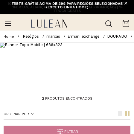
10% OFF NA 1ª COMPRA COM CUPOM PRIMEIRACOMPRA (EXCETO
FRETE GRÁTIS ACIMA DE 399 PARA REGIÕES SELECIONADAS
OFERTAS, ALIANÇAS, RELÓGIOS E ITENS EM PROMOÇÃO) | 1ª
(EXCETO LINHA HOME)
TROCA GRÁTIS
Relógios
marcas
armani exchange
DOURADO
2
PRODUTOS ENCONTRADOS
ORDENAR POR
FILTRAR