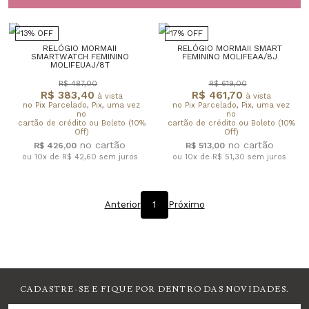
13% OFF
17% OFF
RELÓGIO MORMAII
RELÓGIO MORMAII SMART
SMARTWATCH FEMININO
FEMININO MOLIFEAA/8J
MOLIFEUAJ/8T
R$ 487,00
R$ 619,00
R$ 383,40
R$ 461,70
à vista
à vista
no Pix Parcelado, Pix, uma vez
no Pix Parcelado, Pix, uma vez
no
no
cartão de crédito ou Boleto (10%
cartão de crédito ou Boleto (10%
Off)
Off)
R$ 426,00
R$ 513,00
ou 10x de R$ 42,60
sem juros
ou 10x de R$ 51,30
sem juros
Anterior
1
Próximo
CADASTRE-SE E FIQUE POR DENTRO DAS NOVIDADES.