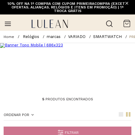
10% OFF NA 1ª COMPRA COM CUPOM PRIMEIRACOMPRA (EXCETO
FRETE GRÁTIS ACIMA DE 399 PARA REGIÕES SELECIONADAS
OFERTAS, ALIANÇAS, RELÓGIOS E ITENS EM PROMOÇÃO) | 1ª
(EXCETO LINHA HOME)
TROCA GRÁTIS
Relógios
marcas
VARIADO
SMARTWATCH
PR
5
PRODUTOS ENCONTRADOS
ORDENAR POR
FILTRAR