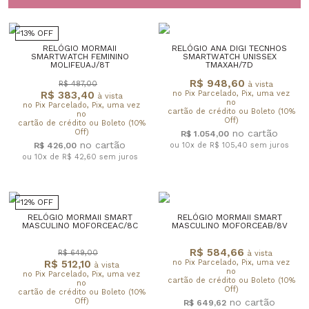
13% OFF
RELÓGIO MORMAII
RELÓGIO ANA DIGI TECNHOS
SMARTWATCH FEMININO
SMARTWATCH UNISSEX
MOLIFEUAJ/8T
TMAXAH/7D
R$ 948,60
R$ 487,00
à vista
R$ 383,40
no Pix Parcelado, Pix, uma vez
à vista
no
no Pix Parcelado, Pix, uma vez
cartão de crédito ou Boleto (10%
no
Off)
cartão de crédito ou Boleto (10%
Off)
R$ 1.054,00
R$ 426,00
ou 10x de R$ 105,40
sem juros
ou 10x de R$ 42,60
sem juros
12% OFF
RELÓGIO MORMAII SMART
RELÓGIO MORMAII SMART
MASCULINO MOFORCEAC/8C
MASCULINO MOFORCEAB/8V
R$ 584,66
R$ 649,00
à vista
R$ 512,10
no Pix Parcelado, Pix, uma vez
à vista
no
no Pix Parcelado, Pix, uma vez
cartão de crédito ou Boleto (10%
no
Off)
cartão de crédito ou Boleto (10%
Off)
R$ 649,62