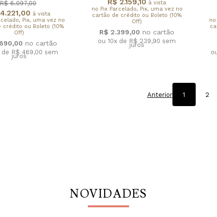
R$ 2.159,10
à vista
R$ 6.097,00
no Pix Parcelado, Pix, uma vez no
4.221,00
à vista
cartão de crédito ou Boleto (10%
rcelado, Pix, uma vez no
no
Off)
 crédito ou Boleto (10%
ca
R$ 2.399,00
Off)
ou 10x de R$ 239,90
sem
.690,00
juros
x de R$ 469,00
sem
o
juros
Anterior
1
2
NOVIDADES