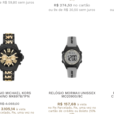
de R$ 59,80
sem juros
R$ 274,53
ou 9x de R$ 30,50
sem juros
ou
IO MICHAEL KORS
RELÓGIO MORMAII UNISSEX
NINO MK6978/1PN
MO20900/8C
C
R$ 157,68
R$ 4.068,00
à vista
no Pix Parcelado, Pix, uma vez no
 3.105,14
à vista
cartão de crédito ou Boleto (10%
rcelado, Pix, uma vez no