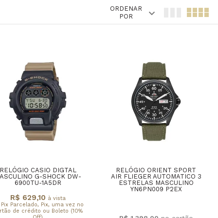
ORDENAR
POR
RELÓGIO CASIO DIGTAL
RELÓGIO ORIENT SPORT
ASCULINO G-SHOCK DW-
AIR FLIEGER AUTOMATICO 3
6900TU-1A5DR
ESTRELAS MASCULINO
YN6PN009 P2EX
R$ 629,10
à vista
 Pix Parcelado, Pix, uma vez no
rtão de crédito ou Boleto (10%
Off)
R$ 1.398,00