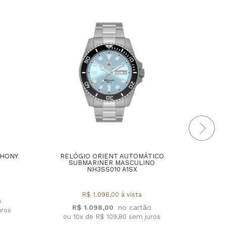
THONY
RELÓGIO ORIENT AUTOMÁTICO
RELÓ
SUBMARINER MASCULINO
E
NH3SS010 A1SX
MA
R$ 1.098,00 à vista
R$ 1.098,00
uros
ou 10x de R$ 109,80 sem juros
ou 