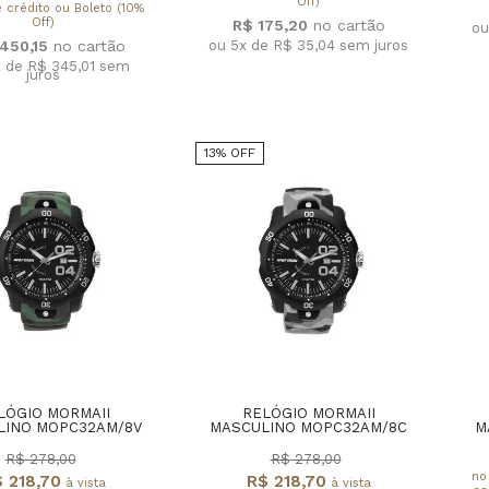
Off)
 crédito ou Boleto (10%
Off)
R$ 175,20
ou
ou 5x de R$ 35,04
sem juros
.450,15
x de R$ 345,01
sem
juros
13% OFF
LÓGIO MORMAII
RELÓGIO MORMAII
LINO MOPC32AM/8V
MASCULINO MOPC32AM/8C
M
R$ 278,00
R$ 278,00
no
 218,70
R$ 218,70
à vista
à vista