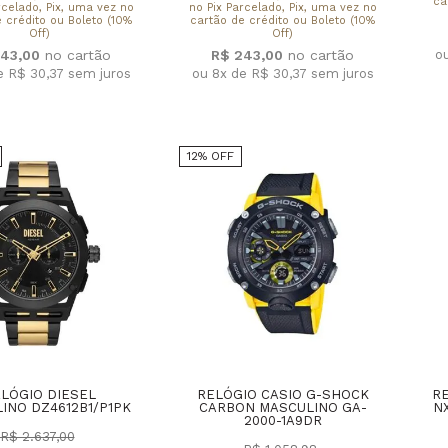
ca
rcelado, Pix, uma vez no
no Pix Parcelado, Pix, uma vez no
 crédito ou Boleto (10%
cartão de crédito ou Boleto (10%
Off)
Off)
o
43,00
R$ 243,00
e R$ 30,37
sem juros
ou 8x de R$ 30,37
sem juros
12% OFF
LÓGIO DIESEL
RELÓGIO CASIO G-SHOCK
RE
INO DZ4612B1/P1PK
CARBON MASCULINO GA-
N
2000-1A9DR
R$ 2.637,00