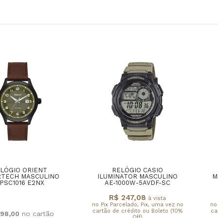
LÓGIO ORIENT
RELÓGIO CASIO
RTECH MASCULINO
ILUMINATOR MASCULINO
M
PSC1016 E2NX
AE-1000W-5AVDF-SC
R$ 247,08
à vista
no Pix Parcelado, Pix, uma vez no
no
cartão de crédito ou Boleto (10%
ca
98,00
Off)