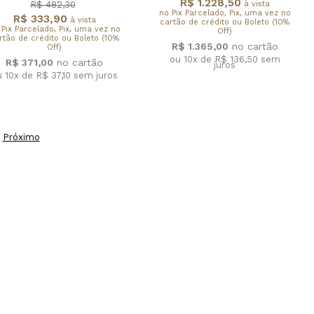
R$ 1.228,50
à vista
R$ 482,30
no Pix Parcelado, Pix, uma vez no
R$ 333,90
à vista
cartão de crédito ou Boleto (10%
 Pix Parcelado, Pix, uma vez no
Off)
rtão de crédito ou Boleto (10%
R$ 1.365,00
Off)
ou 10x de R$ 136,50
sem
R$ 371,00
juros
u 10x de R$ 37,10
sem juros
Próximo