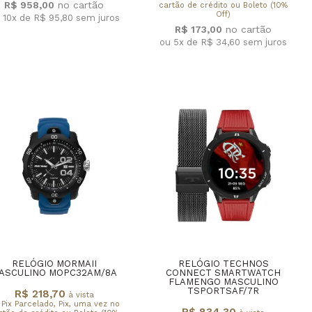
R$ 958,00
cartão de crédito ou Boleto (10%
Off)
 10x de R$ 95,80
sem juros
R$ 173,00
ou 5x de R$ 34,60
sem juros
RELÓGIO MORMAII
RELÓGIO TECHNOS
ASCULINO MOPC32AM/8A
CONNECT SMARTWATCH
FLAMENGO MASCULINO
TSPORTSAF/7R
R$ 218,70
à vista
 Pix Parcelado, Pix, uma vez no
R$ 834,30