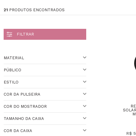
21
PRODUTOS ENCONTRADOS
MATERIAL
PÚBLICO
AÇO
ESTILO
PRATA
PARA ELE
COR DA PULSEIRA
PARA ELA
ESPORTIVO
RE
COR DO MOSTRADOR
VARIADO
UNISSEX
CLÁSSICO
SOLA
M
Veja todas as opções
TAMANHO DA CAIXA
PRETO
COR DA CAIXA
R$ 5
VARIADO
30 A 36 MM