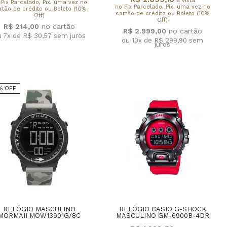
à vista
 Pix Parcelado, Pix, uma vez no
no Pix Parcelado, Pix, uma vez no
rtão de crédito ou Boleto (10%
cartão de crédito ou Boleto (10%
Off)
Off)
R$ 214,00
R$ 2.999,00
u 7x de R$ 30,57
sem juros
ou 10x de R$ 299,90
sem
juros
% OFF
RELÓGIO MASCULINO
RELÓGIO CASIO G-SHOCK
MORMAII MOW13901G/8C
MASCULINO GM-6900B-4DR