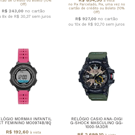
rtão de crédito ou Boleto (10%
à vista
Off)
no Pix Parcelado, Pix, uma vez no
cartão de crédito ou Boleto (10%
R$ 243,00
Off)
u 8x de R$ 30,37
sem juros
R$ 927,00
ou 10x de R$ 92,70
sem juros
LÓGIO MORMAII INFANTIL
RELÓGIO CASIO ANA-DIGI
XT FEMININO MO0974B/8Q
G-SHOCK MASCULINO GG-
1000-1A3DR
R$ 192,60
à vista
R$ 2.699,10