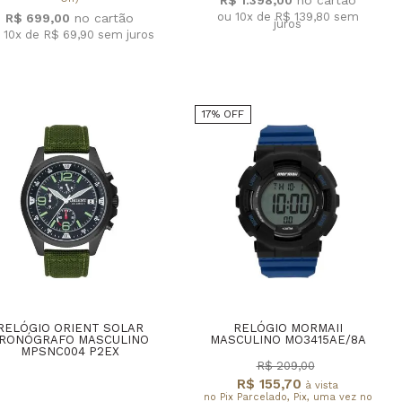
ou 10x de R$ 139,80
sem
R$ 699,00
juros
 10x de R$ 69,90
sem juros
17% OFF
RELÓGIO ORIENT SOLAR
RELÓGIO MORMAII
RONÓGRAFO MASCULINO
MASCULINO MO3415AE/8A
MPSNC004 P2EX
R$ 209,00
R$ 155,70
à vista
no Pix Parcelado, Pix, uma vez no