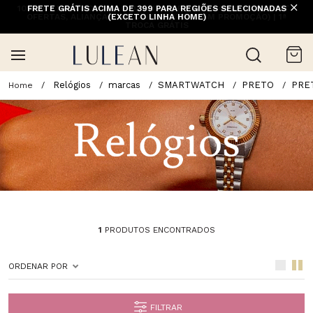
10% OFF NA 1ª COMPRA COM CUPOM PRIMEIRACOMPRA (EXCETO
FRETE GRÁTIS ACIMA DE 399 PARA REGIÕES SELECIONADAS
OFERTAS, ALIANÇAS, RELÓGIOS E ITENS EM PROMOÇÃO) | 1ª
(EXCETO LINHA HOME)
TROCA GRÁTIS
Relógios
marcas
SMARTWATCH
PRETO
PRE
1
PRODUTOS ENCONTRADOS
ORDENAR POR
FILTRAR