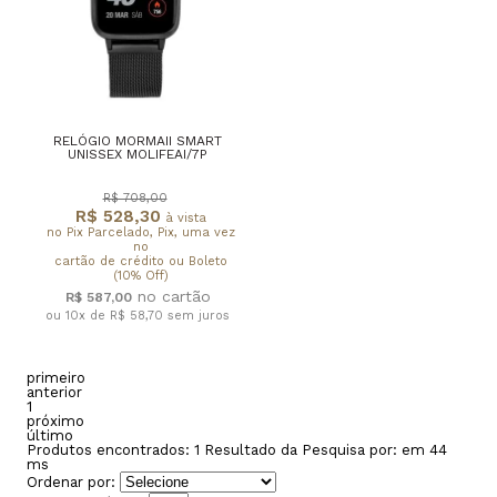
RELÓGIO MORMAII SMART
UNISSEX MOLIFEAI/7P
R$ 708,00
R$ 528,30
à vista
no Pix Parcelado, Pix, uma vez
no
cartão de crédito ou Boleto
(10% Off)
R$ 587,00
ou 10x de R$ 58,70
sem juros
primeiro
anterior
1
próximo
último
Produtos encontrados:
1
Resultado da Pesquisa por:
em
44
ms
Ordenar por: