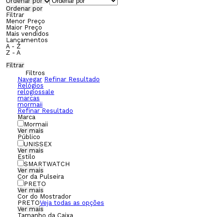
Ordenar por
Ordenar por
Filtrar
Menor Preço
Maior Preço
Mais vendidos
Lançamentos
A - Z
Z - A
Filtrar
Filtros
Navegar
Refinar Resultado
Relógios
relogiossale
marcas
mormaii
Refinar Resultado
Marca
Mormaii
Ver mais
Público
UNISSEX
Ver mais
Estilo
SMARTWATCH
Ver mais
Cor da Pulseira
PRETO
Ver mais
Cor do Mostrador
PRETO
Veja todas as opções
Ver mais
Tamanho da Caixa