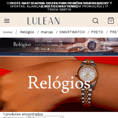
10% OFF NA 1ª COMPRA COM CUPOM PRIMEIRACOMPRA (EXCETO
FRETE GRÁTIS ACIMA DE 399 PARA REGIÕES SELECIONADAS
OFERTAS, ALIANÇAS, RELÓGIOS E ITENS EM PROMOÇÃO) | 1ª
(EXCETO LINHA HOME)
TROCA GRÁTIS
Relógios
marcas
SMARTWATCH
PRETO
PRE
1
produtos encontrados