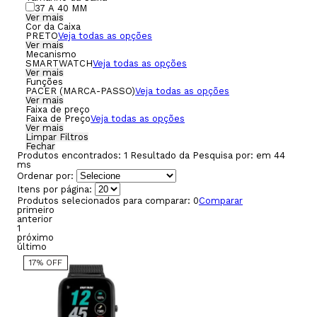
37 A 40 MM
Ver mais
Cor da Caixa
PRETO
Veja todas as opções
Ver mais
Mecanismo
SMARTWATCH
Veja todas as opções
Ver mais
Funções
PACER (MARCA-PASSO)
Veja todas as opções
Ver mais
Faixa de preço
Faixa de Preço
Veja todas as opções
Ver mais
Limpar Filtros
Fechar
Produtos encontrados:
1
Resultado da Pesquisa por:
em
44
ms
Ordenar por:
Itens por página:
Produtos selecionados para comparar:
0
Comparar
primeiro
anterior
1
próximo
último
17% OFF