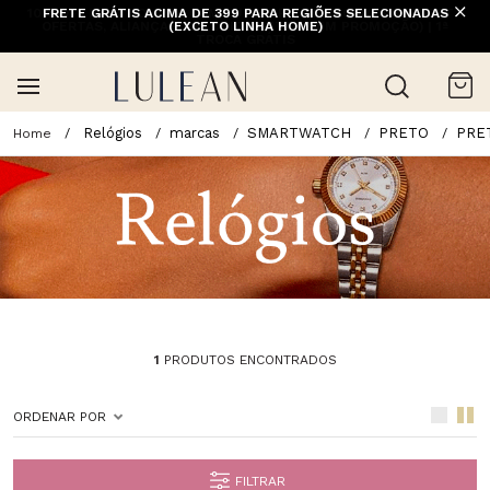
10% OFF NA 1ª COMPRA COM CUPOM PRIMEIRACOMPRA (EXCETO
FRETE GRÁTIS ACIMA DE 399 PARA REGIÕES SELECIONADAS
OFERTAS, ALIANÇAS, RELÓGIOS E ITENS EM PROMOÇÃO) | 1ª
(EXCETO LINHA HOME)
TROCA GRÁTIS
Relógios
marcas
SMARTWATCH
PRETO
PRE
1
PRODUTOS ENCONTRADOS
ORDENAR POR
FILTRAR