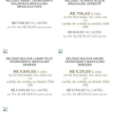
RELÓGIO ORIENT CRONÓGRAFO
RELÓGIO TECHNOS ACQUA
SOLARTECH MASCULINO
MASCULINO 2415ED/1P
MPSSC033 P2PX
R$ 756,00
à vista
no Pix Parcelado, Pix, uma vez
no
R$ 1.058,00
cartão de crédito ou Boleto (10%
ou 10x de R$ 105,80
sem juros
Off)
R$ 840,00
ou 10x de R$ 84,00
sem juros
RELÓGIO BULOVA LUNAR PILOT
RELÓGIO BULOVA RACER
CRONÓGRAFO MASCULINO
CRONÓGRAFO MASCULINO
98A186N
98B428N
R$ 5.841,00
R$ 5.211,00
à vista
à vista
no Pix Parcelado, Pix, uma vez
no Pix Parcelado, Pix, uma vez
no
no
cartão de crédito ou Boleto (10%
cartão de crédito ou Boleto (10%
Off)
Off)
R$ 6.490,00
R$ 5.790,00
ou 10x de R$ 649,00
sem juros
ou 10x de R$ 579,00
sem juros