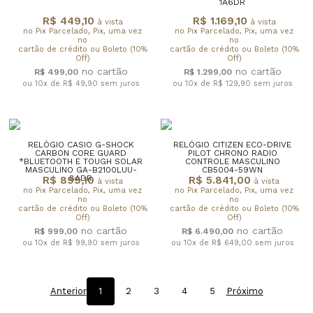
1A6DR
R$ 449,10
R$ 1.169,10
à vista
à vista
no Pix Parcelado, Pix, uma vez
no Pix Parcelado, Pix, uma vez
no
no
cartão de crédito ou Boleto (10%
cartão de crédito ou Boleto (10%
Off)
Off)
R$ 499,00
R$ 1.299,00
ou 10x de R$ 49,90
sem juros
ou 10x de R$ 129,90
sem juros
RELÓGIO CASIO G-SHOCK
RELÓGIO CITIZEN ECO-DRIVE
CARBON CORE GUARD
PILOT CHRONO RADIO
*BLUETOOTH E TOUGH SOLAR
CONTROLE MASCULINO
MASCULINO GA-B2100LUU-
CB5004-59WN
8ADR
R$ 899,10
R$ 5.841,00
à vista
à vista
no Pix Parcelado, Pix, uma vez
no Pix Parcelado, Pix, uma vez
no
no
cartão de crédito ou Boleto (10%
cartão de crédito ou Boleto (10%
Off)
Off)
R$ 999,00
R$ 6.490,00
ou 10x de R$ 99,90
sem juros
ou 10x de R$ 649,00
sem juros
Anterior
1
2
3
4
5
Próximo