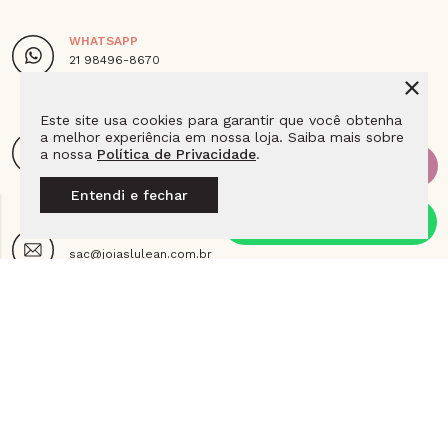
WHATSAPP
21 98496-8670
De Segunda à Sexta das 9h às 18h
Este site usa cookies para garantir que você obtenha
a melhor experiência em nossa loja. Saiba mais sobre
ENDEREÇO
a nossa
Política de Privacidade
.
Av. Das Americas 4666 Loja 115E2 Barra da Tijuca,
Cep - 22640-102 - Rio de Janeiro - RJ
Entendi e fechar
E-MAIL
sac@joiaslulean.com.br
SIGA A LULEAN NAS REDES