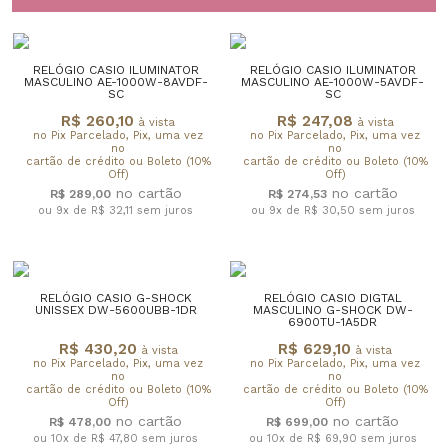
RELÓGIO CASIO ILUMINATOR
RELÓGIO CASIO ILUMINATOR
MASCULINO AE-1000W-8AVDF-
MASCULINO AE-1000W-5AVDF-
SC
SC
R$ 260,10
R$ 247,08
à vista
à vista
no Pix Parcelado, Pix, uma vez
no Pix Parcelado, Pix, uma vez
no
no
cartão de crédito ou Boleto (10%
cartão de crédito ou Boleto (10%
Off)
Off)
R$ 289,00
R$ 274,53
ou 9x de R$ 32,11
sem juros
ou 9x de R$ 30,50
sem juros
RELÓGIO CASIO G-SHOCK
RELÓGIO CASIO DIGTAL
UNISSEX DW-5600UBB-1DR
MASCULINO G-SHOCK DW-
6900TU-1A5DR
R$ 430,20
R$ 629,10
à vista
à vista
no Pix Parcelado, Pix, uma vez
no Pix Parcelado, Pix, uma vez
no
no
cartão de crédito ou Boleto (10%
cartão de crédito ou Boleto (10%
Off)
Off)
R$ 478,00
R$ 699,00
ou 10x de R$ 47,80
sem juros
ou 10x de R$ 69,90
sem juros