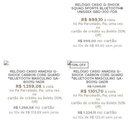
RELÓGIO CASIO G-SHOCK
SQUAD SPORTS BLUETOOTH®
UNISSEX GBD-300-7DR
R$ 899,10
à vista
no Pix Parcelado, Pix, uma vez
no
cartão de crédito ou Boleto (10%
Off)
R$ 999,00
ou 10x de R$ 99,90
sem juros
13% OFF
RELÓGIO CASIO ANADIGI G-
RELÓGIO CASIO ANADIGI G-
SHOCK CARBON CORE GUARD
SHOCK CARBON CORE GUARD
*BLUETOOTH MASCULINO GA-
*BLUETOOTH MASCULINO GA-
B001G-1ADR
B001G-2ADR
R$ 1.259,08
R$ 1.398,98
à vista
no Pix Parcelado, Pix, uma vez
R$ 1.101,70
à vista
no
no Pix Parcelado, Pix, uma vez
cartão de crédito ou Boleto (10%
no
Off)
cartão de crédito ou Boleto (10%
Off)
R$ 1.398,98
ou 10x de R$ 139,89
sem juros
R$ 1.224,11
ou 10x de R$ 122,41
sem juros