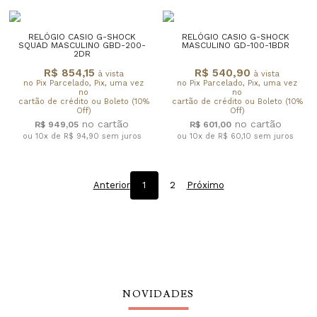
RELÓGIO CASIO G-SHOCK
RELÓGIO CASIO G-SHOCK
SQUAD MASCULINO GBD-200-
MASCULINO GD-100-1BDR
2DR
R$ 854,15
R$ 540,90
à vista
à vista
no Pix Parcelado, Pix, uma vez
no Pix Parcelado, Pix, uma vez
no
no
cartão de crédito ou Boleto (10%
cartão de crédito ou Boleto (10%
Off)
Off)
R$ 949,05
R$ 601,00
ou 10x de R$ 94,90
sem juros
ou 10x de R$ 60,10
sem juros
Anterior
1
2
Próximo
NOVIDADES