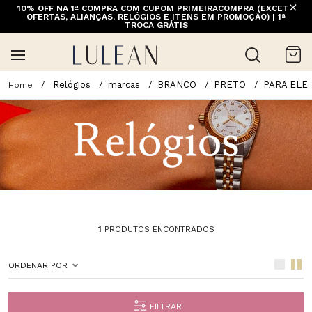
10% OFF NA 1ª COMPRA COM CUPOM PRIMEIRACOMPRA (EXCETO
FRETE GRÁTIS ACIMA DE 399 PARA REGIÕES SELECIONADAS
OFERTAS, ALIANÇAS, RELÓGIOS E ITENS EM PROMOÇÃO) | 1ª
(EXCETO LINHA HOME)
TROCA GRÁTIS
Relógios
marcas
BRANCO
PRETO
PARA ELE
1
PRODUTOS ENCONTRADOS
ORDENAR POR
FILTRAR