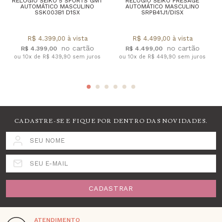
RELÓGIO SEIKO 5 SPORTS GMT
RELÓGIO SEIKO PRESAGE
AUTOMÁTICO MASCULINO
AUTOMÁTICO MASCULINO
SSK003B1 D1SX
SRPB41J1/DISX
R$ 4.399,00 à vista
R$ 4.499,00 à vista
R$ 4.399,00
R$ 4.499,00
ou 10x de R$ 439,90 sem juros
ou 10x de R$ 449,90 sem juros
CADASTRE-SE E FIQUE POR DENTRO DAS NOVIDADES.
SEU NOME
SEU E-MAIL
CADASTRAR
ATENDIMENTO