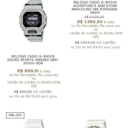
RELÓGIO CASIO G-SHOCK
ADVENTURE'S GEM STONE
MASCULINO GM-S2140GEM-
9ADR
R$ 2.025,00
R$ 1.389,60
à vista
no Pix Parcelado, Pix, uma vez
no
cartão de crédito ou Boleto (10%
Off)
R$ 1.544,00
ou 10x de R$ 154,40
sem juros
RELÓGIO CASIO G-SHOCK
SQUAD SPORTS UNISSEX GBD-
200UU-9DR
R$ 899,10
à vista
no Pix Parcelado, Pix, uma vez
no
cartão de crédito ou Boleto (10%
Off)
R$ 999,00
ou 10x de R$ 99,90
sem juros
13% OFF