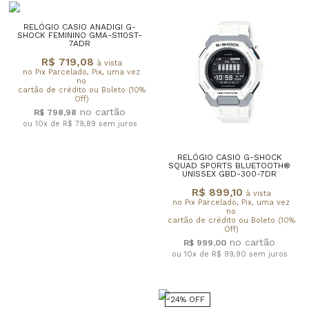
RELÓGIO CASIO ANADIGI G-
SHOCK FEMININO GMA-S110ST-
7ADR
R$ 719,08
à vista
no Pix Parcelado, Pix, uma vez
no
cartão de crédito ou Boleto (10%
Off)
R$ 798,98
ou 10x de R$ 79,89
sem juros
RELÓGIO CASIO G-SHOCK
SQUAD SPORTS BLUETOOTH®
UNISSEX GBD-300-7DR
R$ 899,10
à vista
no Pix Parcelado, Pix, uma vez
no
cartão de crédito ou Boleto (10%
Off)
R$ 999,00
ou 10x de R$ 99,90
sem juros
24% OFF