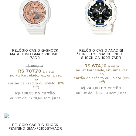
RELÓGIO CASIO G-SHOCK
RELÓGIO CASIO ANADIGI
MASCULINO GMA-S2100MD-
*THREE EYE MASCULINO G-
7ADR
SHOCK GA-100B-7ADR
R$ 674,10
R$ 899,00
à vista
R$ 707,70
no Pix Parcelado, Pix, uma vez
à vista
no
no Pix Parcelado, Pix, uma vez
cartão de crédito ou Boleto (10%
no
Off)
cartão de crédito ou Boleto (10%
Off)
R$ 749,00
R$ 786,33
ou 10x de R$ 74,90
sem juros
ou 10x de R$ 78,63
sem juros
RELÓGIO CASIO G-SHOCK
FEMININO GMA-P2100ST-7ADR