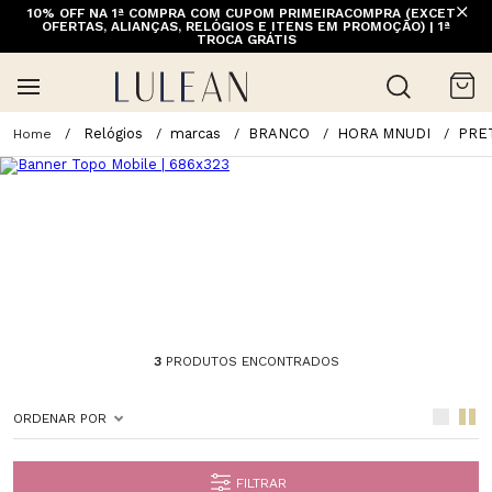
10% OFF NA 1ª COMPRA COM CUPOM PRIMEIRACOMPRA (EXCETO
FRETE GRÁTIS ACIMA DE 399 PARA REGIÕES SELECIONADAS
OFERTAS, ALIANÇAS, RELÓGIOS E ITENS EM PROMOÇÃO) | 1ª
(EXCETO LINHA HOME)
TROCA GRÁTIS
Relógios
marcas
BRANCO
HORA MNUDI
PRE
3
PRODUTOS ENCONTRADOS
ORDENAR POR
FILTRAR