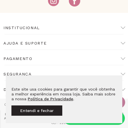
INSTITUCIONAL
AJUDA E SUPORTE
PAGAMENTO
SEGURANÇA
Este site usa cookies para garantir que você obtenha
DESENVOLVIMENTO
a melhor experiência em nossa loja. Saiba mais sobre
a nossa
Política de Privacidade
.
Copyright Lulean. Todos os direitos reservados. Proibida reprodução
total ou parcial. Preços e estoque sujeitos a alteração sem aviso
Entendi e fechar
prévio. Razão Social: LL10 Relojoaria Ltda - CNPJ: 14.495.839/0001-52
Av das Americas 4666 Loja 115E2 - Barra da Tijuca Rio de Janeiro - RJ
CEP: 22640-102