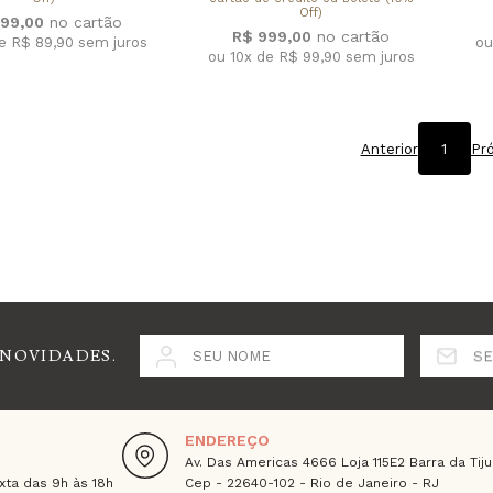
Off)
99,00
R$ 999,00
de R$ 89,90
sem juros
ou
ou 10x de R$ 99,90
sem juros
Anterior
1
Pr
 NOVIDADES.
SEU NOME
SE
ENDEREÇO
Av. Das Americas 4666 Loja 115E2 Barra da Tiju
ta das 9h às 18h
Cep - 22640-102 - Rio de Janeiro - RJ