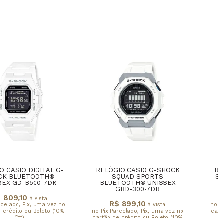
O CASIO DIGITAL G-
RELÓGIO CASIO G-SHOCK
R
CK BLUETOOTH®
SQUAD SPORTS
SEX GD-B500-7DR
BLUETOOTH® UNISSEX
GBD-300-7DR
 809,10
à vista
R$ 899,10
rcelado, Pix, uma vez no
à vista
no
 crédito ou Boleto (10%
no Pix Parcelado, Pix, uma vez no
ca
Off)
cartão de crédito ou Boleto (10%