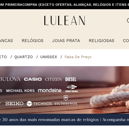
M PRIMEIRACOMPRA (EXCETO OFERTAS, ALIANÇAS, RELÓGIOS E ITENS 
E GRÁTIS ACIMA DE 399 PARA REGIÕES SELECIONADAS (EXCETO LINHA 
ANCAS
RELÓGIOS
JOIAS PRATA
RELIGIOSAS
CO
ETO
QUARTZO
UNISSEX
Faixa De Preço