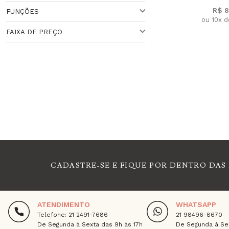
R$ 8
FUNÇÕES
QUARTZO
ou 10x 
Veja todas as opções
FAIXA DE PREÇO
HORA MNUDI
Veja todas as opções
Faixa de Preço
Veja todas as opções
CADASTRE-SE E FIQUE POR DENTRO DAS
ATENDIMENTO
WHATSAPP
Telefone: 21 2491-7686
21 98496-8670
De Segunda à Sexta das 9h às 17h
De Segunda à Sex