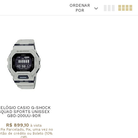
ORDENAR
POR
ELÓGIO CASIO G-SHOCK
SQUAD SPORTS UNISSEX
GBD-200UU-9DR
R$ 899,10
à vista
 Pix Parcelado, Pix, uma vez no
rtão de crédito ou Boleto (10%
Off)