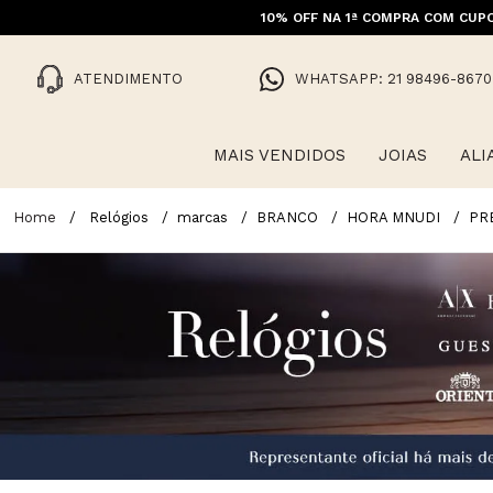
10% OFF NA 1ª COMPRA COM CUPO
FRET
ATENDIMENTO
WHATSAPP: 21 98496-8670
MAIS VENDIDOS
JOIAS
ALI
Relógios
marcas
BRANCO
HORA MNUDI
PR