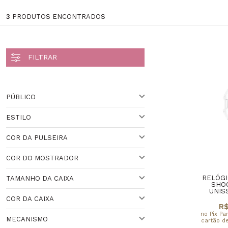
3
PRODUTOS ENCONTRADOS
PÚBLICO
ESTILO
UNISSEX
Veja todas as opções
COR DA PULSEIRA
ESPORTIVO
COR DO MOSTRADOR
BRANCO
Veja todas as opções
RELÓGI
TAMANHO DA CAIXA
PRETO
SHO
UNIS
Veja todas as opções
COR DA CAIXA
ACIMA DE 44 MM
R$
no Pix Pa
MECANISMO
cartão de
41 A 44 MM
VARIADO