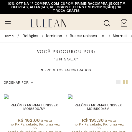
10% OFF NA 1ª COMPRA COM CUPOM PRIMEIRACOMPRA (EXCETO
OFERTAS, ALIANÇAS, RELÓGIOS E ITENS EM PROMOÇÃO) | 1ª
TROCA GRÁTIS
Relógios
feminino
Busca: unissex
x
Mormaii
VOCÊ PROCUROU POR:
"UNISSEX"
9
PRODUTOS ENCONTRADOS
ORDENAR POR
RELÓGIO MORMAII UNISSEX
RELÓGIO MORMAII UNISSEX
MO18500/8Y
MO18500/8V
R$ 162,00
R$ 195,30
à vista
à vista
no Pix Parcelado, Pix, uma vez
no Pix Parcelado, Pix, uma vez
no
no