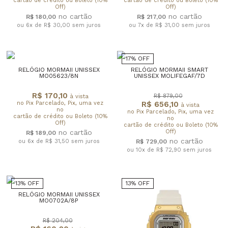
cartão de crédito ou Boleto (10%
cartão de crédito ou Boleto (10%
Off)
Off)
R$ 180,00
R$ 217,00
ou 6x de R$ 30,00
sem juros
ou 7x de R$ 31,00
sem juros
17% OFF
RELÓGIO MORMAII UNISSEX
RELÓGIO MORMAII SMART
MO05623/8N
UNISSEX MOLIFEGAF/7D
R$ 170,10
R$ 879,00
à vista
no Pix Parcelado, Pix, uma vez
R$ 656,10
à vista
no
no Pix Parcelado, Pix, uma vez
cartão de crédito ou Boleto (10%
no
Off)
cartão de crédito ou Boleto (10%
Off)
R$ 189,00
ou 6x de R$ 31,50
sem juros
R$ 729,00
ou 10x de R$ 72,90
sem juros
13% OFF
13% OFF
RELÓGIO MORMAII UNISSEX
MO0702A/8P
R$ 204,00