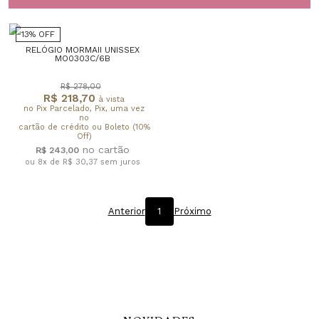
13% OFF
RELÓGIO MORMAII UNISSEX
MO0303C/6B
R$ 278,00
R$ 218,70
à vista
no Pix Parcelado, Pix, uma vez
no
cartão de crédito ou Boleto (10%
Off)
R$ 243,00
ou 8x de R$ 30,37
sem juros
Anterior
1
Próximo