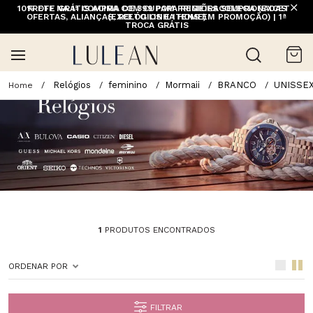
10% OFF NA 1ª COMPRA COM CUPOM PRIMEIRACOMPRA (EXCETO
FRETE GRÁTIS ACIMA DE 399 PARA REGIÕES SELECIONADAS
OFERTAS, ALIANÇAS, RELÓGIOS E ITENS EM PROMOÇÃO) | 1ª
(EXCETO LINHA HOME)
TROCA GRÁTIS
Relógios
feminino
Mormaii
BRANCO
UNISSE
1
PRODUTOS ENCONTRADOS
ORDENAR POR
FILTRAR