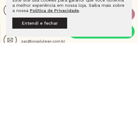
Este site usa cookies para garantir que você obtenha
a melhor experiência em nossa loja. Saiba mais sobre
ENDEREÇO
a nossa
Política de Privacidade
.
Av. Das Americas 4666 Loja 115E2 Barra da Tijuca,
Cep - 22640-102 - Rio de Janeiro - RJ
Entendi e fechar
E-MAIL
sac@joiaslulean.com.br
SIGA A LULEAN NAS REDES
INSTITUCIONAL
AJUDA E SUPORTE
PAGAMENTO