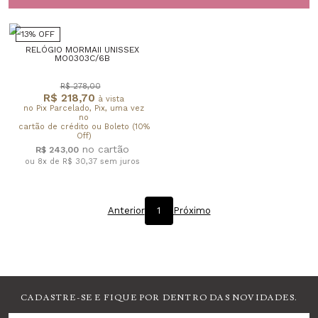
13% OFF
RELÓGIO MORMAII UNISSEX
MO0303C/6B
R$ 278,00
R$ 218,70
à vista
no Pix Parcelado, Pix, uma vez
no
cartão de crédito ou Boleto (10%
Off)
R$ 243,00
ou 8x de R$ 30,37
sem juros
Anterior
1
Próximo
CADASTRE-SE E FIQUE POR DENTRO DAS NOVIDADES.