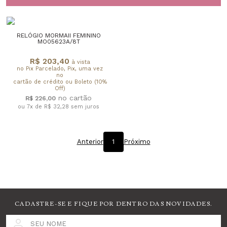
RELÓGIO MORMAII FEMININO
MO05623A/8T
R$ 203,40
à vista
no Pix Parcelado, Pix, uma vez
no
cartão de crédito ou Boleto (10%
Off)
R$ 226,00
ou 7x de R$ 32,28
sem juros
Anterior
1
Próximo
CADASTRE-SE E FIQUE POR DENTRO DAS NOVIDADES.
SEU NOME