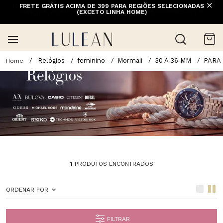
FRETE GRÁTIS ACIMA DE 399 PARA REGIÕES SELECIONADAS
(EXCETO LINHA HOME)
Relógios
feminino
Mormaii
30 A 36 MM
PARA
1
PRODUTOS ENCONTRADOS
ORDENAR POR
FILTRAR