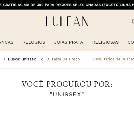
M PRIMEIRACOMPRA (EXCETO OFERTAS, ALIANÇAS, RELÓGIOS E ITENS 
E GRÁTIS ACIMA DE 399 PARA REGIÕES SELECIONADAS (EXCETO LINHA 
ANCAS
RELÓGIOS
JOIAS PRATA
RELIGIOSAS
CO
Busca: unissex
x
Faixa De Preço
Resultados de busca
VOCÊ PROCUROU POR:
"UNISSEX"