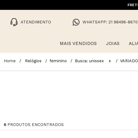
10% OFF NA 1ª COMPRA COM CUPO
FRET
ATENDIMENTO
WHATSAPP: 21 98496-8670
MAIS VENDIDOS
JOIAS
ALI
Relógios
feminino
Busca: unissex
x
VARIADO
6
PRODUTOS ENCONTRADOS