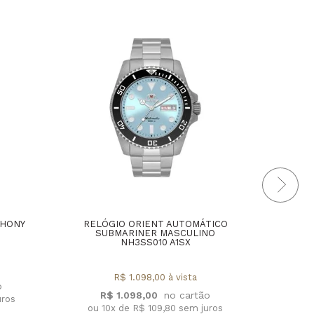
THONY
RELÓGIO ORIENT AUTOMÁTICO
RELÓ
SUBMARINER MASCULINO
E
NH3SS010 A1SX
MA
R$ 1.098,00 à vista
R$ 1.098,00
uros
ou 10x de R$ 109,80 sem juros
ou 