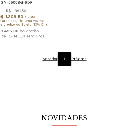
GM-6900SG-9DR
R$ 1.891,50
R$ 1.309,50
à vista
 Parcelado, Pix, uma vez no
e crédito ou Boleto (10% Off)
 1.455,00
x de R$ 145,50
sem juros
Anterior
1
Próximo
NOVIDADES