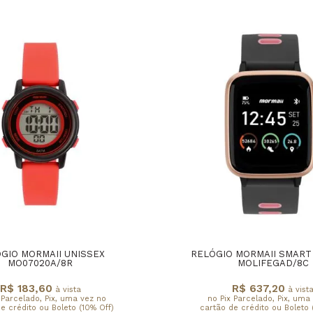
GIO MORMAII UNISSEX
RELÓGIO MORMAII SMART
MO07020A/8R
MOLIFEGAD/8C
R$ 183,60
R$ 637,20
à vista
à vist
 Parcelado, Pix, uma vez no
no Pix Parcelado, Pix, uma
e crédito ou Boleto (10% Off)
cartão de crédito ou Boleto 