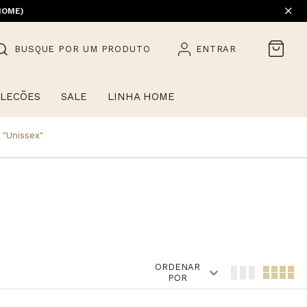
EM PROMOÇÃO) | 1ª TROCA GRÁTIS
HOME)
BUSQUE POR UM PRODUTO
ENTRAR
LECÕES
SALE
LINHA HOME
:
"unissex"
ORDENAR
POR