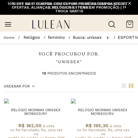
10% OFF NA 1ª COMPRA COM CUPOM PRIMEIRACOMPRA (EXCETO
FRETE GRÁTIS ACIMA DE 399 PARA REGIÕES SELECIONADAS
OFERTAS, ALIANÇAS, RELÓGIOS E ITENS EM PROMOÇÃO) | 1ª
(EXCETO LINHA HOME)
TROCA GRÁTIS
Relógios
feminino
Busca: unissex
x
ESPORTI
VOCÊ PROCUROU POR:
"UNISSEX"
19
PRODUTOS ENCONTRADOS
ORDENAR POR
RELÓGIO MORMAII UNISSEX
RELÓGIO MORMAII UNISSEX
MO18500/8Y
MO18500/8V
R$ 162,00
R$ 195,30
à vista
à vista
no Pix Parcelado, Pix, uma vez
no Pix Parcelado, Pix, uma vez
no
no