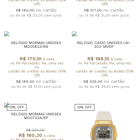
cartão de crédito ou Boleto (10%
cartão de crédito ou Boleto (10%
Off)
Off)
R$ 180,00
R$ 217,00
ou 6x de R$ 30,00
sem juros
ou 7x de R$ 31,00
sem juros
RELÓGIO MORMAII UNISSEX
RELÓGIO CASIO UNISSEX LW-
MO05623/8N
203-1AVDF
R$ 170,10
R$ 188,10
à vista
à vista
no Pix Parcelado, Pix, uma vez
no Pix Parcelado, Pix, uma vez
no
no
cartão de crédito ou Boleto (10%
cartão de crédito ou Boleto (10%
Off)
Off)
R$ 189,00
R$ 209,00
ou 6x de R$ 31,50
sem juros
ou 6x de R$ 34,83
sem juros
13% OFF
13% OFF
RELÓGIO MORMAII UNISSEX
MO0702A/8P
R$ 204,00
R$ 160,20
à vista
no Pix Parcelado, Pix, uma vez