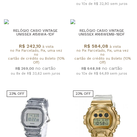
ou 10x de R$ 32,90
sem juros
RELÓGIO CASIO VINTAGE
RELÓGIO CASIO VINTAGE
UNISSEX A158WA-1DF
UNISSEX A168WEMB-1BDF
R$ 242,10
R$ 584,08
à vista
à vista
no Pix Parcelado, Pix, uma vez
no Pix Parcelado, Pix, uma vez
no
no
cartão de crédito ou Boleto (10%
cartão de crédito ou Boleto (10%
Off)
Off)
R$ 269,00
R$ 648,98
ou 8x de R$ 33,62
sem juros
ou 10x de R$ 64,89
sem juros
23% OFF
23% OFF