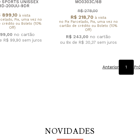
 SPORTS UNISSEX
MO0303C/6B
BD-200UU-9DR
R$ 278,00
 899,10
à vista
R$ 218,70
à vista
rcelado, Pix, uma vez no
no Pix Parcelado, Pix, uma vez no
 crédito ou Boleto (10%
cartão de crédito ou Boleto (10%
Off)
Off)
99,00
R$ 243,00
de R$ 99,90
sem juros
ou 8x de R$ 30,37
sem juros
Anterior
1
Pr
NOVIDADES