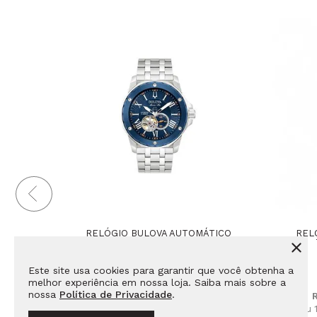
RELÓGIO BULOVA AUTOMÁTICO
REL
MASCULINO 98A302
Este site usa cookies para garantir que você obtenha a
R$ 6.290,00 à vista
melhor experiência em nossa loja. Saiba mais sobre a
nossa
Política de Privacidade
.
R$ 6.290,00
ou 10x de R$ 629,00 sem juros
ou 