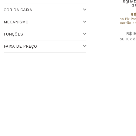
PRETO
SQUAD
G
COR DA CAIXA
BRANCO
ACIMA DE 44 MM
R$
no Pix Pa
MECANISMO
cartão de
41 A 44 MM
DOURADA
R$ 9
FUNÇÕES
VARIADO
QUARTZO
ou 10x 
FAIXA DE PREÇO
CRONÔMETRO
HORA MNUDI
Faixa de Preço
PACER (MARCA-PASSO)