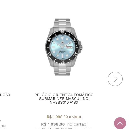
THONY
RELÓGIO ORIENT AUTOMÁTICO
RELÓ
SUBMARINER MASCULINO
E
NH3SS010 A1SX
MA
R$ 1.098,00 à vista
R$ 1.098,00
uros