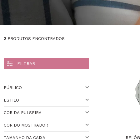
2
PRODUTOS ENCONTRADOS
PÚBLICO
ESTILO
UNISSEX
Veja todas as opções
COR DA PULSEIRA
ESPORTIVO
Veja todas as opções
COR DO MOSTRADOR
BRANCO
Veja todas as opções
RELÓG
TAMANHO DA CAIXA