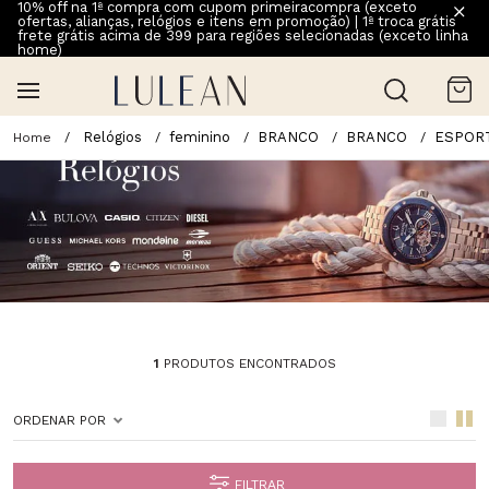
10% off na 1ª compra com cupom primeiracompra (exceto
ofertas, alianças, relógios e itens em promoção) | 1ª troca grátis
frete grátis acima de 399 para regiões selecionadas (exceto linha
home)
Relógios
feminino
BRANCO
BRANCO
ESPOR
1
PRODUTOS ENCONTRADOS
ORDENAR POR
FILTRAR