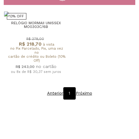
13% OFF
RELÓGIO MORMAII UNISSEX
MO0303C/6B
R$ 278,00
R$ 218,70
à vista
no Pix Parcelado, Pix, uma vez
no
cartão de crédito ou Boleto (10%
Off)
R$ 243,00
ou 8x de R$ 30,37
sem juros
Anterior
1
Próximo