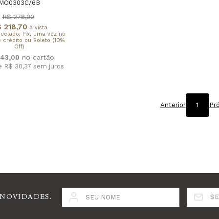
MO0303C/6B
R$ 278,00
 218,70
à vista
rcelado, Pix, uma vez no
 crédito ou Boleto (10%
Off)
43,00
e R$ 30,37
sem juros
Anterior
1
Pr
 NOVIDADES.
SEU NOME
SE