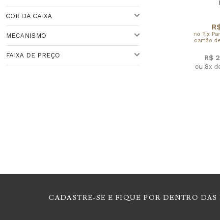
BRANCO
Veja todas as opções
COR DA CAIXA
41 A 44 MM
R$
no Pix Pa
MECANISMO
cartão de
DOURADA
FAIXA DE PREÇO
R$ 2
QUARTZO
ou 8x d
Faixa de Preço
CADASTRE-SE E FIQUE POR DENTRO DAS