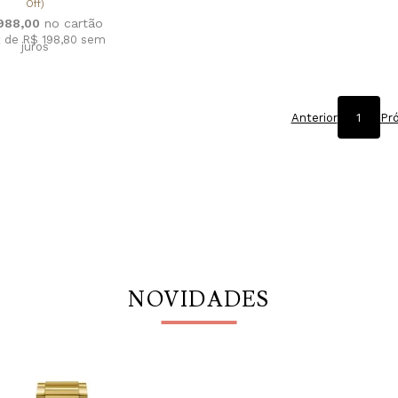
Off)
.988,00
x de R$ 198,80
sem
juros
Anterior
1
Pr
NOVIDADES