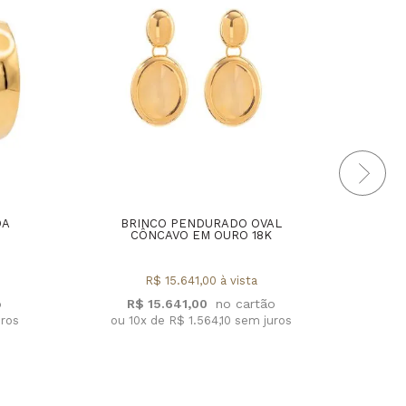
DA
BRINCO PENDURADO OVAL
ANEL
CÔNCAVO EM OURO 18K
R$ 15.641,00 à vista
R$ 15.641,00
R
uros
ou 10x de R$ 1.564,10 sem juros
ou 