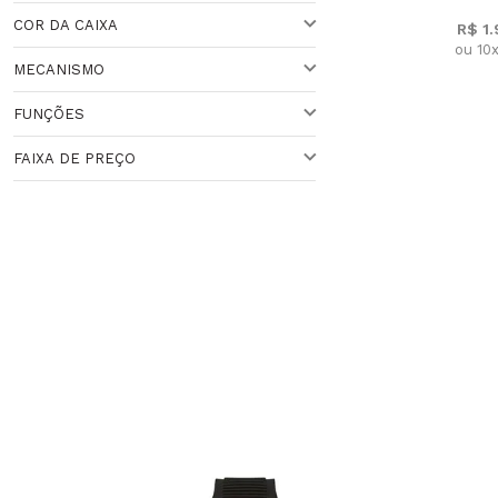
Veja todas as opções
COR DA CAIXA
R$ 1
ACIMA DE 44 MM
ou 10
MECANISMO
DOURADA
Veja todas as opções
FUNÇÕES
QUARTZO
Veja todas as opções
FAIXA DE PREÇO
CRONÓGRAFO
Faixa de Preço
ANALÓGICO
Veja todas as opções