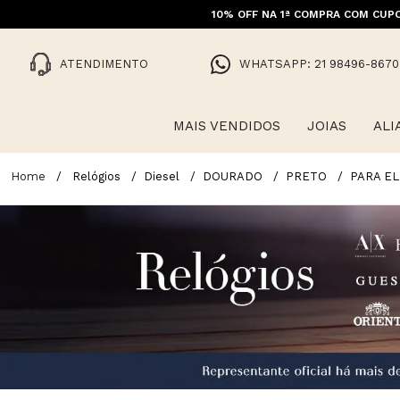
10% OFF NA 1ª COMPRA COM CUPO
FRET
ATENDIMENTO
WHATSAPP: 21 98496-8670
MAIS VENDIDOS
JOIAS
ALI
Relógios
Diesel
DOURADO
PRETO
PARA EL