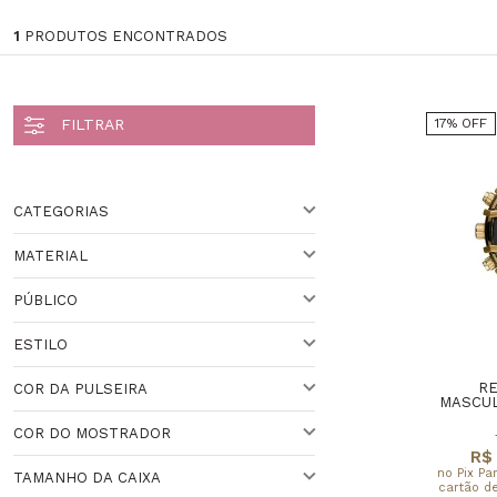
1
PRODUTOS ENCONTRADOS
17% OFF
CATEGORIAS
MATERIAL
Masculino (1)
PÚBLICO
AÇO
ESTILO
PARA ELE
Veja todas as opções
RE
COR DA PULSEIRA
ESPORTIVO
MASCUL
COR DO MOSTRADOR
DOURADO
R$ 
Veja todas as opções
no Pix Pa
TAMANHO DA CAIXA
cartão de
PRETO