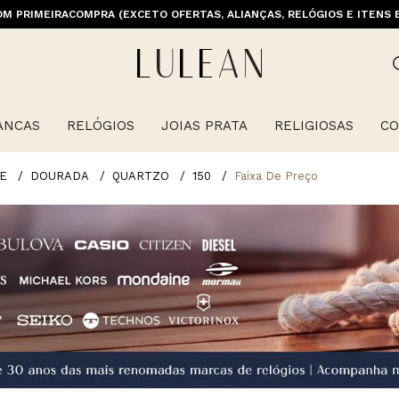
M PRIMEIRACOMPRA (EXCETO OFERTAS, ALIANÇAS, RELÓGIOS E ITENS 
E GRÁTIS ACIMA DE 399 PARA REGIÕES SELECIONADAS (EXCETO LINHA 
ANCAS
RELÓGIOS
JOIAS PRATA
RELIGIOSAS
CO
E
DOURADA
QUARTZO
150
Faixa De Preço