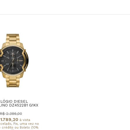
LÓGIO DIESEL
INO DZ4522B1 G1KX
R$ 2.386,00
1.789,20
à vista
rcelado, Pix, uma vez no
 crédito ou Boleto (10%