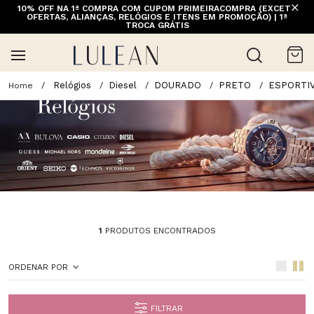
10% OFF NA 1ª COMPRA COM CUPOM PRIMEIRACOMPRA (EXCETO
FRETE GRÁTIS ACIMA DE 399 PARA REGIÕES SELECIONADAS
OFERTAS, ALIANÇAS, RELÓGIOS E ITENS EM PROMOÇÃO) | 1ª
(EXCETO LINHA HOME)
TROCA GRÁTIS
Relógios
Diesel
DOURADO
PRETO
ESPORTI
1
PRODUTOS ENCONTRADOS
ORDENAR POR
FILTRAR