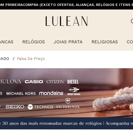
M PRIMEIRACOMPRA (EXCETO OFERTAS, ALIANÇAS, RELÓGIOS E ITENS 
E GRÁTIS ACIMA DE 399 PARA REGIÕES SELECIONADAS (EXCETO LINHA 
ANCAS
RELÓGIOS
JOIAS PRATA
RELIGIOSAS
CO
RADO
Faixa De Preço