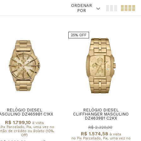
ORDENAR
POR
25% OFF
RELÓGIO DIESEL
RELÓGIO DIESEL
ASCULINO DZ4659B1 C1KX
CLIFFHANGER MASCULINO
DZ4639B1 C2KX
R$ 1.799,10
à vista
 Pix Parcelado, Pix, uma vez no
R$ 2.320,00
rtão de crédito ou Boleto (10%
R$ 1.574,58
à vista
Off)
no Pix Parcelado, Pix, uma vez no