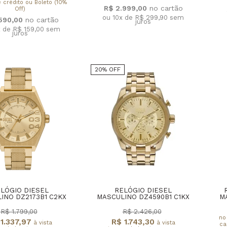
 crédito ou Boleto (10%
R$ 2.999,00
Off)
ou 10x de R$ 299,90
sem
.590,00
juros
x de R$ 159,00
sem
juros
20% OFF
LÓGIO DIESEL
RELÓGIO DIESEL
INO DZ2173B1 C2KX
MASCULINO DZ4590B1 C1KX
M
R$ 1.799,00
R$ 2.426,00
no
1.337,97
R$ 1.743,30
à vista
à vista
ca