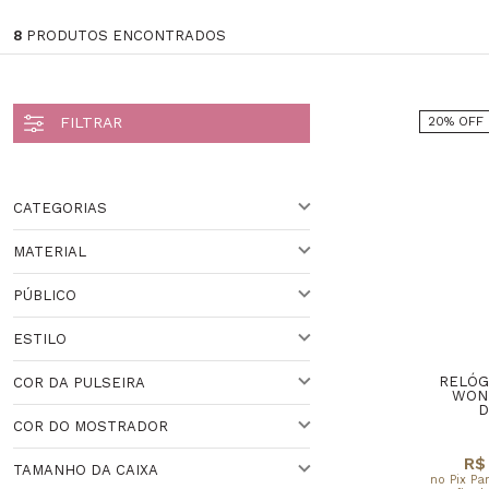
8
PRODUTOS ENCONTRADOS
20% OFF
CATEGORIAS
MATERIAL
Masculino (3)
PÚBLICO
AÇO
ESTILO
PARA ELE
RELÓG
COR DA PULSEIRA
PARA ELA
ESPORTIVO
WON
D
COR DO MOSTRADOR
DOURADO
CLÁSSICO
Veja todas as opções
R$ 
TAMANHO DA CAIXA
no Pix Pa
DOURADO