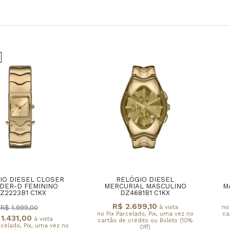
IO DIESEL CLOSER
RELÓGIO DIESEL
DER-D FEMININO
MERCURIAL MASCULINO
M
Z2223B1 C1KX
DZ4681B1 C1KX
R$ 2.699,10
à vista
no
R$ 1.999,00
no Pix Parcelado, Pix, uma vez no
ca
1.431,00
à vista
cartão de crédito ou Boleto (10%
rcelado, Pix, uma vez no
Off)