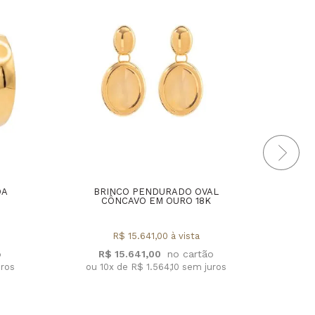
DA
BRINCO PENDURADO OVAL
ANEL
CÔNCAVO EM OURO 18K
R$ 15.641,00 à vista
R$ 15.641,00
R
uros
ou 10x de R$ 1.564,10 sem juros
ou 