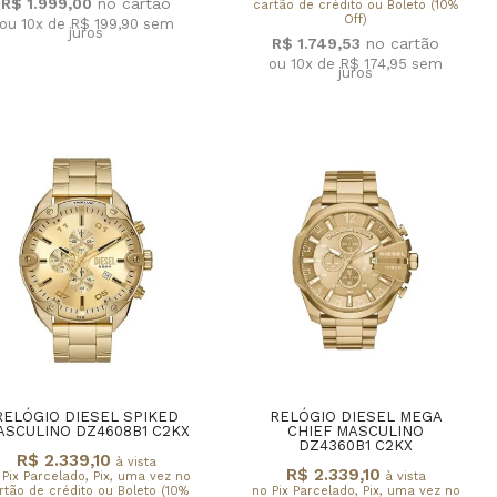
R$ 1.999,00
cartão de crédito ou Boleto (10%
Off)
ou 10x de R$ 199,90
sem
juros
R$ 1.749,53
ou 10x de R$ 174,95
sem
juros
RELÓGIO DIESEL SPIKED
RELÓGIO DIESEL MEGA
ASCULINO DZ4608B1 C2KX
CHIEF MASCULINO
DZ4360B1 C2KX
R$ 2.339,10
à vista
R$ 2.339,10
 Pix Parcelado, Pix, uma vez no
à vista
rtão de crédito ou Boleto (10%
no Pix Parcelado, Pix, uma vez no