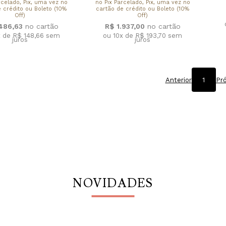
rcelado, Pix, uma vez no
no Pix Parcelado, Pix, uma vez no
 crédito ou Boleto (10%
cartão de crédito ou Boleto (10%
Off)
Off)
.486,63
R$ 1.937,00
x de R$ 148,66
sem
ou 10x de R$ 193,70
sem
juros
juros
Anterior
1
Pr
NOVIDADES