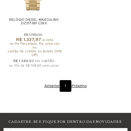
RELÓGIO DIESEL MASCULINO
DZ2173B1 C2KX
R$ 1.799,00
R$ 1.337,97
à vista
no Pix Parcelado, Pix, uma vez
no
cartão de crédito ou Boleto (10%
Off)
R$ 1.486,63
ou 10x de R$ 148,66
sem juros
Anterior
1
Próximo
CADASTRE-SE E FIQUE POR DENTRO DAS NOVIDADES.