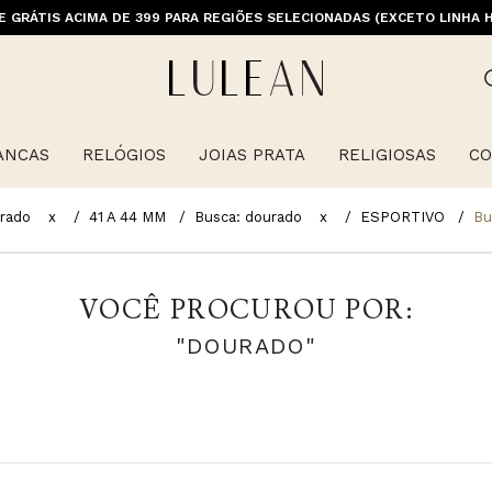
E GRÁTIS ACIMA DE 399 PARA REGIÕES SELECIONADAS (EXCETO LINHA 
ANCAS
RELÓGIOS
JOIAS PRATA
RELIGIOSAS
CO
rado
x
41 A 44 MM
Busca: dourado
x
ESPORTIVO
Bu
VOCÊ PROCUROU POR:
"DOURADO"