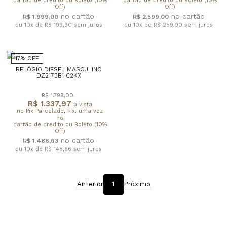
cartão de crédito ou Boleto (10%
cartão de crédito ou Boleto (10%
Off)
Off)
R$ 1.999,00
R$ 2.599,00
ou 10x de R$ 199,90
sem juros
ou 10x de R$ 259,90
sem juros
17% OFF
RELÓGIO DIESEL MASCULINO
DZ2173B1 C2KX
R$ 1.799,00
R$ 1.337,97
à vista
no Pix Parcelado, Pix, uma vez
no
cartão de crédito ou Boleto (10%
Off)
R$ 1.486,63
ou 10x de R$ 148,66
sem juros
Anterior
1
Próximo