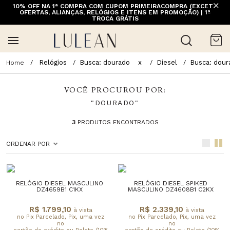
10% OFF NA 1ª COMPRA COM CUPOM PRIMEIRACOMPRA (EXCETO
OFERTAS, ALIANÇAS, RELÓGIOS E ITENS EM PROMOÇÃO) | 1ª
TROCA GRÁTIS
Relógios
Busca: dourado
x
Diesel
Busca: dour
VOCÊ PROCUROU POR:
"DOURADO"
3
PRODUTOS ENCONTRADOS
ORDENAR POR
RELÓGIO DIESEL MASCULINO
RELÓGIO DIESEL SPIKED
DZ4659B1 C1KX
MASCULINO DZ4608B1 C2KX
R$ 1.799,10
R$ 2.339,10
à vista
à vista
no Pix Parcelado, Pix, uma vez
no Pix Parcelado, Pix, uma vez
no
no