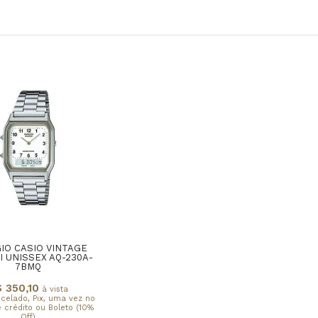
IO CASIO VINTAGE
I UNISSEX AQ-230A-
7BMQ
 350,10
à vista
rcelado, Pix, uma vez no
 crédito ou Boleto (10%
Off)