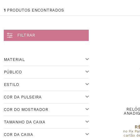
1
PRODUTOS ENCONTRADOS
MATERIAL
PÚBLICO
AÇO
ESTILO
UNISSEX
Veja todas as opções
COR DA PULSEIRA
CLÁSSICO
RELÓG
COR DO MOSTRADOR
PRATEADO
ANADIG
TAMANHO DA CAIXA
BRANCO
R$
Veja todas as opções
no Pix Pa
COR DA CAIXA
cartão de
41 A 44 MM