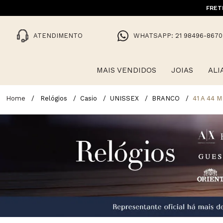
FRET
ATENDIMENTO
WHATSAPP: 21 98496-8670
MAIS VENDIDOS
JOIAS
ALI
Relógios
Casio
UNISSEX
BRANCO
41 A 44 