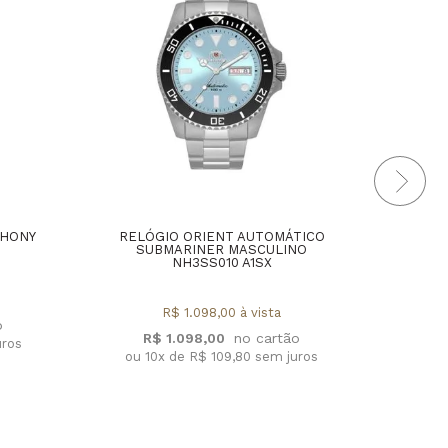
THONY
RELÓGIO ORIENT AUTOMÁTICO
RELÓ
SUBMARINER MASCULINO
E
NH3SS010 A1SX
MA
R$ 1.098,00 à vista
R$ 1.098,00
uros
ou 10x de R$ 109,80 sem juros
ou 