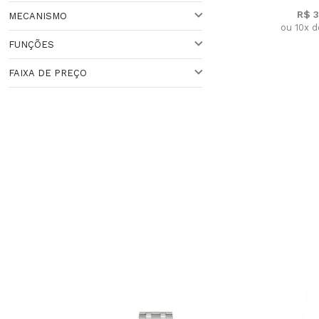
Veja todas as opções
R$ 
MECANISMO
PRATEADA
ou 10x 
FUNÇÕES
QUARTZO
FAIXA DE PREÇO
ANALÓGICO
Faixa de Preço