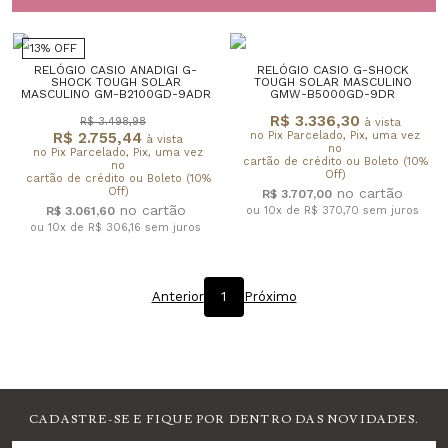
13% OFF
RELÓGIO CASIO ANADIGI G-
RELÓGIO CASIO G-SHOCK
SHOCK TOUGH SOLAR
TOUGH SOLAR MASCULINO
MASCULINO GM-B2100GD-9ADR
GMW-B5000GD-9DR
R$ 3.336,30
R$ 3.498,98
à vista
R$ 2.755,44
no Pix Parcelado, Pix, uma vez
à vista
no
no Pix Parcelado, Pix, uma vez
cartão de crédito ou Boleto (10%
no
Off)
cartão de crédito ou Boleto (10%
Off)
R$ 3.707,00
R$ 3.061,60
ou 10x de R$ 370,70
sem juros
ou 10x de R$ 306,16
sem juros
Anterior
1
Próximo
CADASTRE-SE E FIQUE POR DENTRO DAS NOVIDADES.