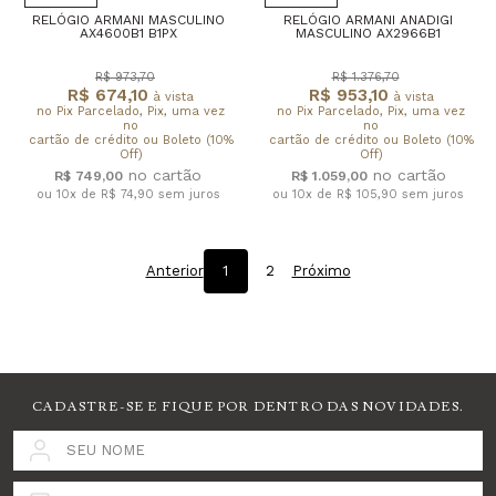
RELÓGIO ARMANI MASCULINO
RELÓGIO ARMANI ANADIGI
AX4600B1 B1PX
MASCULINO AX2966B1
R$ 973,70
R$ 1.376,70
R$ 674,10
R$ 953,10
à vista
à vista
no Pix Parcelado, Pix, uma vez
no Pix Parcelado, Pix, uma vez
no
no
cartão de crédito ou Boleto (10%
cartão de crédito ou Boleto (10%
Off)
Off)
R$ 749,00
R$ 1.059,00
ou 10x de R$ 74,90
sem juros
ou 10x de R$ 105,90
sem juros
Anterior
1
2
Próximo
CADASTRE-SE E FIQUE POR DENTRO DAS NOVIDADES.
SEU NOME