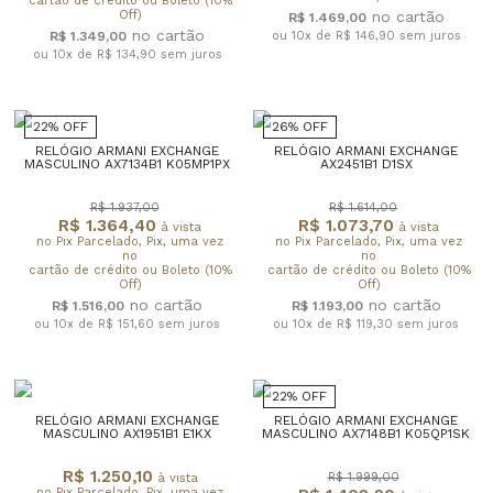
cartão de crédito ou Boleto (10%
Off)
R$ 1.469,00
R$ 1.349,00
ou 10x de R$ 146,90
sem juros
ou 10x de R$ 134,90
sem juros
22% OFF
26% OFF
RELÓGIO ARMANI EXCHANGE
RELÓGIO ARMANI EXCHANGE
MASCULINO AX7134B1 K05MP1PX
AX2451B1 D1SX
R$ 1.937,00
R$ 1.614,00
R$ 1.364,40
R$ 1.073,70
à vista
à vista
no Pix Parcelado, Pix, uma vez
no Pix Parcelado, Pix, uma vez
no
no
cartão de crédito ou Boleto (10%
cartão de crédito ou Boleto (10%
Off)
Off)
R$ 1.516,00
R$ 1.193,00
ou 10x de R$ 151,60
sem juros
ou 10x de R$ 119,30
sem juros
22% OFF
RELÓGIO ARMANI EXCHANGE
RELÓGIO ARMANI EXCHANGE
MASCULINO AX1951B1 E1KX
MASCULINO AX7148B1 K05QP1SK
R$ 1.250,10
R$ 1.999,00
à vista
no Pix Parcelado, Pix, uma vez