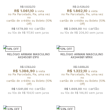
R$ 1.532,70
R$ 2.426,00
R$ 1.061,10
R$ 1.862,10
à vista
à vista
no Pix Parcelado, Pix, uma vez
no Pix Parcelado, Pix, uma vez
no
no
cartão de crédito ou Boleto (10%
cartão de crédito ou Boleto (10%
Off)
Off)
R$ 1.179,00
R$ 2.069,00
ou 10x de R$ 117,90
sem juros
ou 10x de R$ 206,90
sem juros
14% OFF
13% OFF
RELÓGIO ARMANI MASCULINO
RELÓGIO ARMANI MASCULINO
AX2450B1 E1PX
AX2449B1 M1RX
R$ 1.793,00
R$ 1.689,35
R$ 1.386,90
R$ 1.322,10
à vista
à vista
no Pix Parcelado, Pix, uma vez
no Pix Parcelado, Pix, uma vez
no
no
cartão de crédito ou Boleto (10%
cartão de crédito ou Boleto (10%
Off)
Off)
R$ 1.541,00
R$ 1.469,00
ou 10x de R$ 154,10
sem juros
ou 10x de R$ 146,90
sem juros
23% OFF
23% OFF