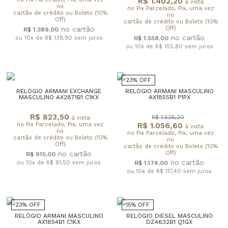
R$ 1.402,20
à vista
no
no Pix Parcelado, Pix, uma vez
cartão de crédito ou Boleto (10%
no
Off)
cartão de crédito ou Boleto (10%
Off)
R$ 1.389,00
ou 10x de R$ 138,90
sem juros
R$ 1.558,00
ou 10x de R$ 155,80
sem juros
23% OFF
RELÓGIO ARMANI EXCHANGE
RELÓGIO ARMANI MASCULINO
MASCULINO AX2871B1 C1KX
AX1855B1 P1PX
R$ 823,50
R$ 1.526,20
à vista
no Pix Parcelado, Pix, uma vez
R$ 1.056,60
à vista
no
no Pix Parcelado, Pix, uma vez
cartão de crédito ou Boleto (10%
no
Off)
cartão de crédito ou Boleto (10%
Off)
R$ 915,00
ou 10x de R$ 91,50
sem juros
R$ 1.174,00
ou 10x de R$ 117,40
sem juros
23% OFF
15% OFF
RELÓGIO ARMANI MASCULINO
RELÓGIO DIESEL MASCULINO
AX1854B1 C1KX
DZ4632B1 Q1GX