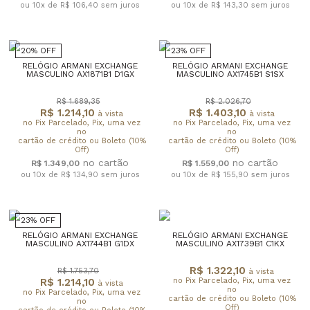
ou 10x de R$ 106,40
sem juros
ou 10x de R$ 143,30
sem juros
20% OFF
23% OFF
RELÓGIO ARMANI EXCHANGE
RELÓGIO ARMANI EXCHANGE
MASCULINO AX1871B1 D1GX
MASCULINO AX1745B1 S1SX
R$ 1.689,35
R$ 2.026,70
R$ 1.214,10
R$ 1.403,10
à vista
à vista
no Pix Parcelado, Pix, uma vez
no Pix Parcelado, Pix, uma vez
no
no
cartão de crédito ou Boleto (10%
cartão de crédito ou Boleto (10%
Off)
Off)
R$ 1.349,00
R$ 1.559,00
ou 10x de R$ 134,90
sem juros
ou 10x de R$ 155,90
sem juros
23% OFF
RELÓGIO ARMANI EXCHANGE
RELÓGIO ARMANI EXCHANGE
MASCULINO AX1744B1 G1DX
MASCULINO AX1739B1 C1KX
R$ 1.322,10
R$ 1.753,70
à vista
R$ 1.214,10
no Pix Parcelado, Pix, uma vez
à vista
no
no Pix Parcelado, Pix, uma vez
cartão de crédito ou Boleto (10%
no
Off)