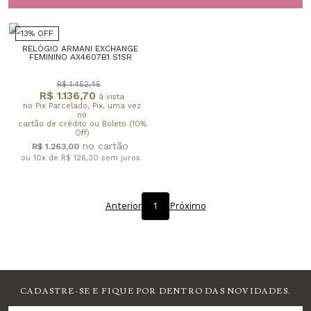
13% OFF
RELÓGIO ARMANI EXCHANGE
FEMININO AX4607B1 S1SR
R$ 1.452,45
R$ 1.136,70
à vista
no Pix Parcelado, Pix, uma vez
no
cartão de crédito ou Boleto (10%
Off)
R$ 1.263,00
ou 10x de R$ 126,30
sem juros
Anterior
1
Próximo
CADASTRE-SE E FIQUE POR DENTRO DAS NOVIDADES.