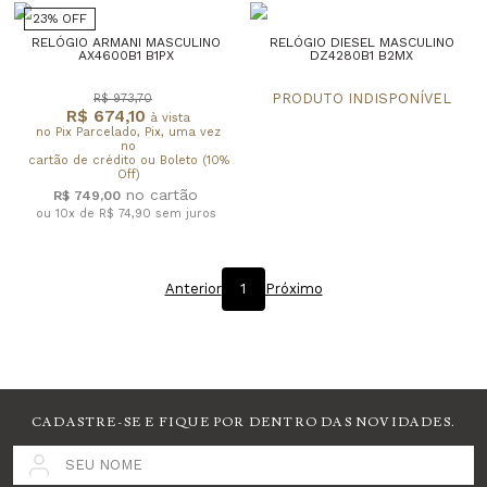
23% OFF
RELÓGIO ARMANI MASCULINO
RELÓGIO DIESEL MASCULINO
AX4600B1 B1PX
DZ4280B1 B2MX
R$ 973,70
R$ 674,10
à vista
no Pix Parcelado, Pix, uma vez
no
cartão de crédito ou Boleto (10%
Off)
R$ 749,00
ou 10x de R$ 74,90
sem juros
Anterior
1
Próximo
CADASTRE-SE E FIQUE POR DENTRO DAS NOVIDADES.
SEU NOME