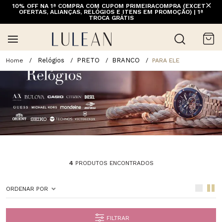
10% OFF NA 1ª COMPRA COM CUPOM PRIMEIRACOMPRA (EXCETO
FRETE GRÁTIS ACIMA DE 399 PARA REGIÕES SELECIONADAS
OFERTAS, ALIANÇAS, RELÓGIOS E ITENS EM PROMOÇÃO) | 1ª
(EXCETO LINHA HOME)
TROCA GRÁTIS
Relógios
PRETO
BRANCO
PARA ELE
4
PRODUTOS ENCONTRADOS
ORDENAR POR
FILTRAR