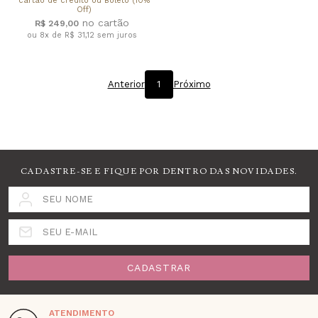
cartão de crédito ou Boleto (10%
Off)
R$ 249,00
ou 8x de R$ 31,12
sem juros
Anterior
1
Próximo
CADASTRE-SE E FIQUE POR DENTRO DAS NOVIDADES.
SEU NOME
SEU E-MAIL
CADASTRAR
ATENDIMENTO