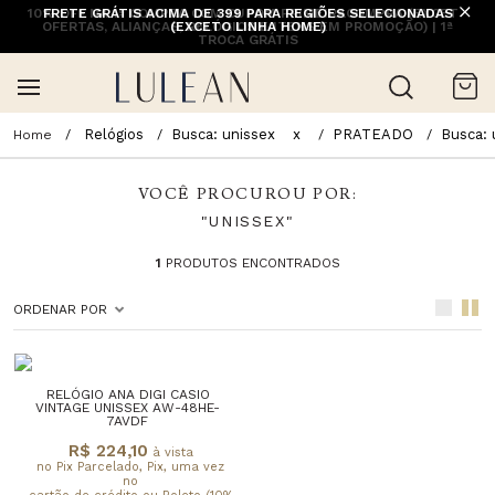
10% OFF NA 1ª COMPRA COM CUPOM PRIMEIRACOMPRA (EXCETO
FRETE GRÁTIS ACIMA DE 399 PARA REGIÕES SELECIONADAS
OFERTAS, ALIANÇAS, RELÓGIOS E ITENS EM PROMOÇÃO) | 1ª
(EXCETO LINHA HOME)
TROCA GRÁTIS
Relógios
Busca: unissex
x
PRATEADO
Busca: 
VOCÊ PROCUROU POR:
"UNISSEX"
1
PRODUTOS ENCONTRADOS
ORDENAR POR
RELÓGIO ANA DIGI CASIO
VINTAGE UNISSEX AW-48HE-
7AVDF
R$ 224,10
à vista
no Pix Parcelado, Pix, uma vez
no