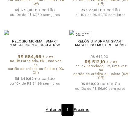
cartão de crédito ou Boleto (10%
cartão de crédito ou Boleto (10%
Off)
Off)
R$ 676,00
R$ 927,00
ou 10x de R$ 67,60
sem juros
ou 10x de R$ 92,70
sem juros
12% OFF
RELÓGIO MORMAII SMART
RELÓGIO MORMAII SMART
MASCULINO MOFORCEAB/8V
MASCULINO MOFORCEAC/8C
R$ 584,66
R$ 649,00
à vista
no Pix Parcelado, Pix, uma vez
R$ 512,10
à vista
no
no Pix Parcelado, Pix, uma vez
cartão de crédito ou Boleto (10%
no
Off)
cartão de crédito ou Boleto (10%
Off)
R$ 649,62
ou 10x de R$ 64,96
sem juros
R$ 569,00
ou 10x de R$ 56,90
sem juros
Anterior
1
Próximo