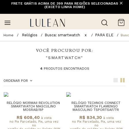
FRETE GRÁTIS ACIMA DE 399 PARA REGIÕES SELECIONADAS
(EXCETO LINHA HOME)
Relógios
Busca: smartwatch
x
PARA ELE
Busc
VOCÊ PROCUROU POR:
"SMARTWATCH"
4
PRODUTOS ENCONTRADOS
ORDENAR POR
RELÓGIO MORMAII REVOLUTION
RELÓGIO TECHNOS CONNECT
SMARTWATCH MASCULINO
SMARTWATCH FLAMENGO
MOSRAB/8P
MASCULINO TSPORTSAF/7R
R$ 608,40
R$ 834,30
à vista
à vista
no Pix Parcelado, Pix, uma vez
no Pix Parcelado, Pix, uma vez
no
no