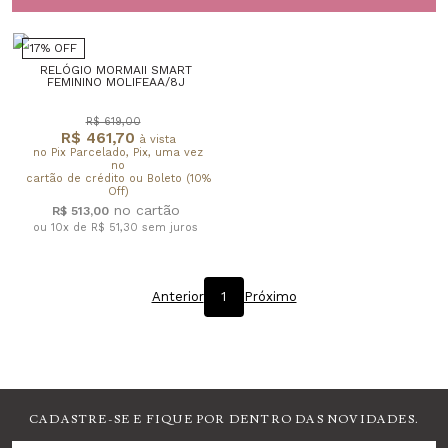
17% OFF
RELÓGIO MORMAII SMART
FEMININO MOLIFEAA/8J
R$ 619,00
R$ 461,70
à vista
no Pix Parcelado, Pix, uma vez
no
cartão de crédito ou Boleto (10%
Off)
R$ 513,00
ou 10x de R$ 51,30
sem juros
Anterior
1
Próximo
CADASTRE-SE E FIQUE POR DENTRO DAS NOVIDADES.