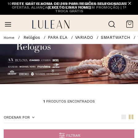
10% OFF NA 1ª COMPRA COM CUPOM PRIMEIRACOMPRA (EXCETO
FRETE GRÁTIS ACIMA DE 399 PARA REGIÕES SELECIONADAS
OFERTAS, ALIANÇAS, RELÓGIOS E ITENS EM PROMOÇÃO) | 1ª
(EXCETO LINHA HOME)
TROCA GRÁTIS
Relógios
PARA ELA
VARIADO
SMARTWATCH
1
PRODUTOS ENCONTRADOS
ORDENAR POR
FILTRAR