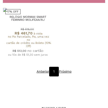
17% OFF
RELÓGIO MORMAII SMART
FEMININO MOLIFEAA/8J
R$ 619,00
R$ 461,70
à vista
no Pix Parcelado, Pix, uma vez
no
cartão de crédito ou Boleto (10%
Off)
R$ 513,00
ou 10x de R$ 51,30
sem juros
Anterior
1
Próximo