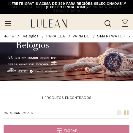
10% OFF NA 1ª COMPRA COM CUPOM PRIMEIRACOMPRA (EXCETO
FRETE GRÁTIS ACIMA DE 399 PARA REGIÕES SELECIONADAS
OFERTAS, ALIANÇAS, RELÓGIOS E ITENS EM PROMOÇÃO) | 1ª
(EXCETO LINHA HOME)
TROCA GRÁTIS
Relógios
PARA ELA
VARIADO
SMARTWATCH
1
PRODUTOS ENCONTRADOS
ORDENAR POR
FILTRAR