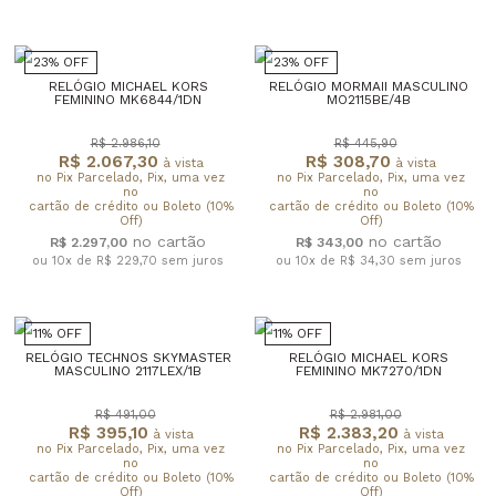
23% OFF
23% OFF
RELÓGIO MICHAEL KORS
RELÓGIO MORMAII MASCULINO
FEMININO MK6844/1DN
MO2115BE/4B
R$ 2.986,10
R$ 445,90
R$ 2.067,30
R$ 308,70
à vista
à vista
no Pix Parcelado, Pix, uma vez
no Pix Parcelado, Pix, uma vez
no
no
cartão de crédito ou Boleto (10%
cartão de crédito ou Boleto (10%
Off)
Off)
R$ 2.297,00
R$ 343,00
ou 10x de R$ 229,70
sem juros
ou 10x de R$ 34,30
sem juros
11% OFF
11% OFF
RELÓGIO TECHNOS SKYMASTER
RELÓGIO MICHAEL KORS
MASCULINO 2117LEX/1B
FEMININO MK7270/1DN
R$ 491,00
R$ 2.981,00
R$ 395,10
R$ 2.383,20
à vista
à vista
no Pix Parcelado, Pix, uma vez
no Pix Parcelado, Pix, uma vez
no
no
cartão de crédito ou Boleto (10%
cartão de crédito ou Boleto (10%
Off)
Off)