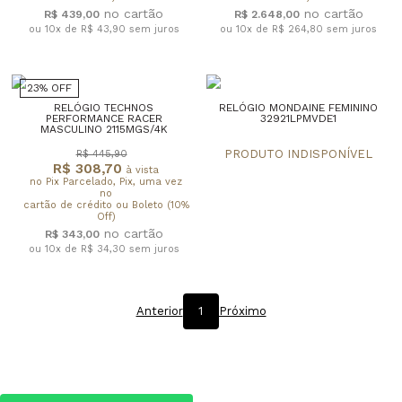
R$ 439,00
R$ 2.648,00
ou 10x de R$ 43,90
sem juros
ou 10x de R$ 264,80
sem juros
23% OFF
RELÓGIO TECHNOS
RELÓGIO MONDAINE FEMININO
PERFORMANCE RACER
32921LPMVDE1
MASCULINO 2115MGS/4K
R$ 445,90
R$ 308,70
à vista
no Pix Parcelado, Pix, uma vez
no
cartão de crédito ou Boleto (10%
Off)
R$ 343,00
ou 10x de R$ 34,30
sem juros
Anterior
1
Próximo