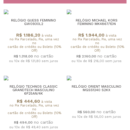
RELÓGIO GUESS FEMININO
RELÓGIO MICHAEL KORS
GW0930L2
FEMININO MK4867/1DN
R$ 1.186,20
R$ 1.944,00
à vista
à vista
no Pix Parcelado, Pix, uma vez
no Pix Parcelado, Pix, uma vez
no
no
cartão de crédito ou Boleto (10%
cartão de crédito ou Boleto (10%
Off)
Off)
R$ 1.318,00
R$ 2.160,00
ou 10x de R$ 131,80
sem juros
ou 10x de R$ 216,00
sem juros
RELÓGIO TECHNOS CLASSIC
RELÓGIO ORIENT MASCULINO
GRANDTECH MASCULINO
MGSS1240 S2KX
6P25AN/4K
R$ 444,60
à vista
no Pix Parcelado, Pix, uma vez
no
R$ 560,00
cartão de crédito ou Boleto (10%
Off)
ou 10x de R$ 56,00
sem juros
R$ 494,00
ou 10x de R$ 49,40
sem juros